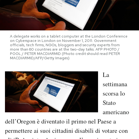
PODCAST
NEWSLETTER
A delegate works on a tablet computer at the London Conference
on Cyberspace in London on November 1, 2011. Government
officials, tech firms, NGOs, bloggers and security experts from
more than 60 countries are at the two-day talks. AFP PHOTO /
I MIEI PREFERITI
POOL / PETER MACDIARMID (Photo credit should read PETER
MACDIARMID/AFP/Getty Images)
La
SHOP
settimana
scorsa lo
CALENDARIO
Stato
americano
AREA PERSONALE
dell’Oregon è diventato il primo nel Paese a
Area Personale
permettere ai suoi cittadini disabili di votare con
Newsletter