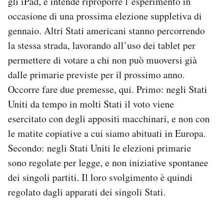
gli iPad, e intende riproporre l’esperimento in
Notifiche mobile
occasione di una prossima elezione suppletiva di
Regala il Post
gennaio. Altri Stati americani stanno percorrendo
Hai bisogno di aiuto?
la stessa strada, lavorando all’uso dei tablet per
Esci
permettere di votare a chi non può muoversi già
dalle primarie previste per il prossimo anno.
Occorre fare due premesse, qui. Primo: negli Stati
Uniti da tempo in molti Stati il voto viene
esercitato con degli appositi macchinari, e non con
le matite copiative a cui siamo abituati in Europa.
Secondo: negli Stati Uniti le elezioni primarie
sono regolate per legge, e non iniziative spontanee
dei singoli partiti. Il loro svolgimento è quindi
regolato dagli apparati dei singoli Stati.