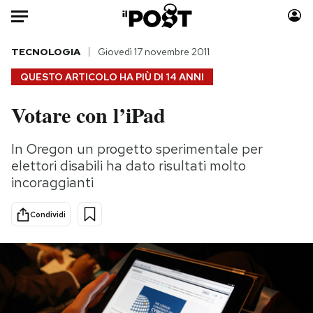
Auto
TECNOLOGIA
Giovedì 17 novembre 2011
QUESTO ARTICOLO HA PIÙ DI
14 ANNI
HOME
Votare con l’iPad
Italia
Moda
Mondo
Libri
In Oregon un progetto sperimentale per
Politica
Consumismi
elettori disabili ha dato risultati molto
Tecnologia
Storie/Idee
incoraggianti
Internet
Ok Boomer!
Condividi
Scienza
Media
Cultura
Europa
Economia
Altrecose
Sport
Mondiali calcio 2026