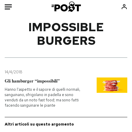
Auto
IMPOSSIBLE
BURGERS
HOME
Italia
Moda
Mondo
Libri
Politica
Consumismi
14/4/2018
Tecnologia
Storie/Idee
Gli hamburger “impossibili”
Internet
Ok Boomer!
Hanno l'aspetto e il sapore di quelli normali,
Scienza
Media
sanguinano, sfrigolano in padella e sono
venduti da un noto fast food; ma sono fatti
Cultura
Europa
facendo sanguinare le piante
Economia
Altrecose
Sport
Mondiali calcio 2026
Altri articoli su questo argomento