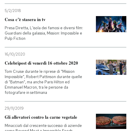
5/2/2018
PODCAST
Cosa c’è stasera in tv
Presa Diretta, L'isola dei famosi e diversi film:
NEWSLETTER
Guardiani della galassia, Mission: Impossible e
Pulp Fiction
I MIEI PREFERITI
16/10/2020
Celebripost di venerdì 16 ottobre 2020
SHOP
Tom Cruise durante le riprese di "Mission
Impossible", Robert Pattinson durante quelle
di "Batman", ma anche Paris Hilton ed
Emmanuel Macron, tra le persone da
CALENDARIO
fotografare in settimana
AREA PERSONALE
29/11/2019
Gli allevatori contro la carne vegetale
Entra
Minacciati dal crescente successo di aziende
come Beyond Meat e Impossible Foods,