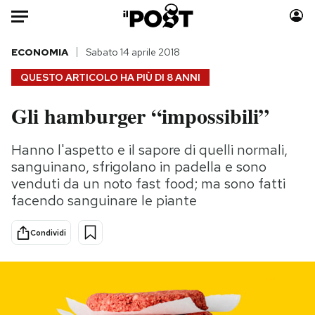
Auto
ECONOMIA
Sabato 14 aprile 2018
QUESTO ARTICOLO HA PIÙ DI
8 ANNI
HOME
Gli hamburger “impossibili”
Italia
Moda
Mondo
Libri
Hanno l'aspetto e il sapore di quelli normali,
Politica
Consumismi
sanguinano, sfrigolano in padella e sono
Tecnologia
Storie/Idee
venduti da un noto fast food; ma sono fatti
facendo sanguinare le piante
Internet
Ok Boomer!
Scienza
Media
Condividi
Cultura
Europa
Economia
Altrecose
Sport
Mondiali calcio 2026