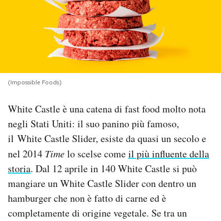
PODCAST
NEWSLETTER
(Impossible Foods)
I MIEI PREFERITI
White Castle è una catena di fast food molto nota
SHOP
negli Stati Uniti: il suo panino più famoso,
il White Castle Slider, esiste da quasi un secolo e
CALENDARIO
nel 2014
Time
lo scelse come
il più influente della
storia
. Dal 12 aprile in 140 White Castle si può
mangiare un White Castle Slider con dentro un
AREA PERSONALE
hamburger che non è fatto di carne ed è
Area Personale
completamente di origine vegetale. Se tra un
Newsletter