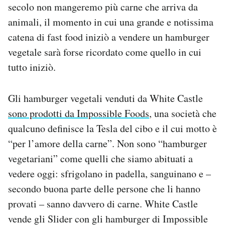
secolo non mangeremo più carne che arriva da
Notifiche mobile
animali, il momento in cui una grande e notissima
Regala il Post
Hai bisogno di aiuto?
catena di fast food iniziò a vendere un hamburger
Esci
vegetale sarà forse ricordato come quello in cui
tutto iniziò.
Gli hamburger vegetali venduti da White Castle
sono prodotti da Impossible Foods
, una società che
qualcuno definisce la Tesla del cibo e il cui motto è
“per l’amore della carne”. Non sono “hamburger
vegetariani” come quelli che siamo abituati a
vedere oggi: sfrigolano in padella, sanguinano e –
secondo buona parte delle persone che li hanno
provati – sanno davvero di carne. White Castle
vende gli Slider con gli hamburger di Impossible