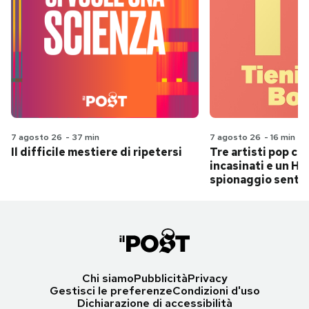
7 agosto 26
-
37 min
7 agosto 26
-
16 min
Il difficile mestiere di ripetersi
Tre artisti pop ch
incasinati e un Hit
spionaggio senti
Chi siamo
Pubblicità
Privacy
Gestisci le preferenze
Condizioni d'uso
Dichiarazione di accessibilità