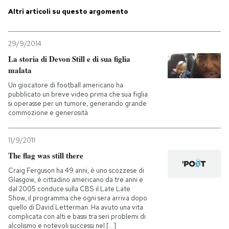
Altri articoli su questo argomento
PODCAST
29/9/2014
NEWSLETTER
La storia di Devon Still e di sua figlia
malata
Un giocatore di football americano ha
I MIEI PREFERITI
pubblicato un breve video prima che sua figlia
si operasse per un tumore, generando grande
commozione e generosità
SHOP
11/9/2011
The flag was still there
CALENDARIO
Craig Ferguson ha 49 anni, è uno scozzese di
Glasgow, è cittadino americano da tre anni e
AREA PERSONALE
dal 2005 conduce sulla CBS il Late Late
Show, il programma che ogni sera arriva dopo
quello di David Letterman. Ha avuto una vita
Entra
complicata con alti e bassi tra seri problemi di
alcolismo e notevoli successi nel [...]