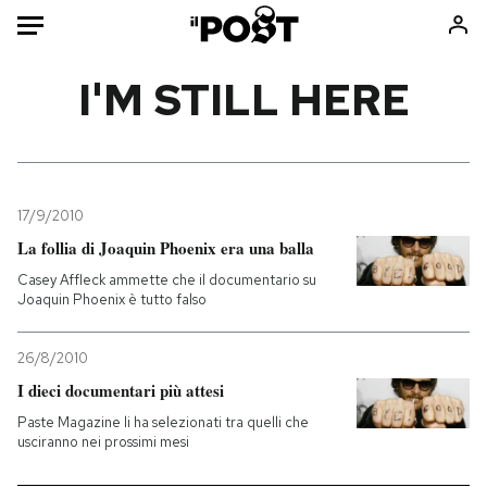
Auto
I'M STILL HERE
HOME
Italia
Moda
Mondo
Libri
17/9/2010
Politica
Consumismi
La follia di Joaquin Phoenix era una balla
Tecnologia
Storie/Idee
Casey Affleck ammette che il documentario su
Joaquin Phoenix è tutto falso
Internet
Ok Boomer!
Scienza
Media
26/8/2010
Cultura
Europa
I dieci documentari più attesi
Economia
Altrecose
Paste Magazine li ha selezionati tra quelli che
Sport
Mondiali calcio 2026
usciranno nei prossimi mesi