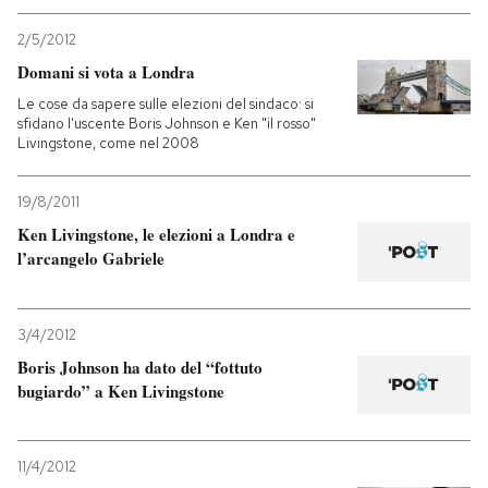
2/5/2012
PODCAST
Domani si vota a Londra
Le cose da sapere sulle elezioni del sindaco: si
NEWSLETTER
sfidano l'uscente Boris Johnson e Ken "il rosso"
Livingstone, come nel 2008
I MIEI PREFERITI
19/8/2011
Ken Livingstone, le elezioni a Londra e
l’arcangelo Gabriele
SHOP
CALENDARIO
3/4/2012
Boris Johnson ha dato del “fottuto
bugiardo” a Ken Livingstone
AREA PERSONALE
Entra
11/4/2012