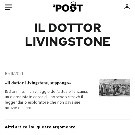
Auto
IL DOTTOR
LIVINGSTONE
HOME
Italia
Moda
Mondo
Libri
Politica
Consumismi
10/11/2021
Tecnologia
Storie/Idee
«Il dottor Livingstone, suppongo»
Internet
Ok Boomer!
150 anni fa, in un villaggio dell'attuale Tanzania,
Scienza
Media
un giornalista in cerca di uno scoop ritrovò il
leggendario esploratore che non dava sue
Cultura
Europa
notizie da anni
Economia
Altrecose
Sport
Mondiali calcio 2026
Altri articoli su questo argomento