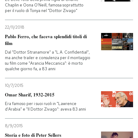
Chaplin e Oona O'Neill, famosa soprattutto
per il ruolo di Tonya nel "Dottor Zivago"
22/11/2018
Pablo Ferro, che faceva splendidi titoli di
film
Dal "Dottor Stranamore" a "L.A. Confidential",
ma anche trailer e consulenza per il montaggio
su film come "Arancia Meccanica": è morto
qualche giorno fa, a 83 anni
10/7/2015
Omar Sharif, 1932-2015
Era famoso per i suoi ruoli in "Lawrence
d'Arabia" e "Il Dottor Zivago": aveva 83 anni
8/9/2015
Storia e foto di Peter Sellers