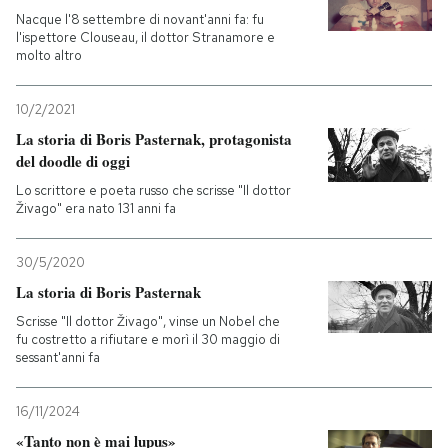
Nacque l'8 settembre di novant'anni fa: fu
l'ispettore Clouseau, il dottor Stranamore e
molto altro
10/2/2021
La storia di Boris Pasternak, protagonista
del doodle di oggi
Lo scrittore e poeta russo che scrisse "Il dottor
Živago" era nato 131 anni fa
30/5/2020
La storia di Boris Pasternak
Scrisse "Il dottor Živago", vinse un Nobel che
fu costretto a rifiutare e morì il 30 maggio di
sessant'anni fa
16/11/2024
«Tanto non è mai lupus»