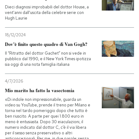
Dieci diagnosi improbabili del dottor House, a
vent'anni dall'uscita della celebre serie con
Hugh Laurie
18/12/2024
Dov’è finito questo quadro di Van Gogh?
Il “Ritratto del dottor Gachet” non si vede in
pubblico dal 1990, e il New York Times ipotizza
sia oggi di una nota famiglia italiana
4/7/2026
Mio marito ha fatto la vasectomia
«Di indole non impressionabile, guarda un
video su YouTube, prende il treno per Milano e
torna nel tardo pomeriggio dopo che tutto è
ben riuscito. A parte per quei 1.800 euro in
meno è entusiasta. Dopo 30 eiaculazioni, il
numero indicato dal dottor C, c’è il via libera
per il sesso senza preservativo o altri
anticoncezionali. Per me, in due parole: senza