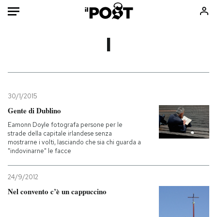
Auto
I
HOME
Italia
Moda
Mondo
Libri
30/1/2015
Politica
Consumismi
Gente di Dublino
Tecnologia
Storie/Idee
Eamonn Doyle fotografa persone per le
strade della capitale irlandese senza
Internet
Ok Boomer!
mostrarne i volti, lasciando che sia chi guarda a
Scienza
Media
"indovinarne" le facce
Cultura
Europa
24/9/2012
Economia
Altrecose
Nel convento c’è un cappuccino
Sport
Mondiali calcio 2026