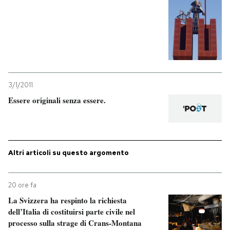
PODCAST
NEWSLETTER
3/1/2011
I MIEI PREFERITI
Essere originali senza essere.
SHOP
Altri articoli su questo argomento
CALENDARIO
20 ore fa
AREA PERSONALE
La Svizzera ha respinto la richiesta
dell’Italia di costituirsi parte civile nel
Entra
processo sulla strage di Crans-Montana