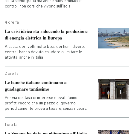
solita scenografia ma anche nuove minacce
contro i non corsi che vivono sull'isola
4 ore fa
La crisi idrica sta riducendo la produzione
di energia elettrica in Europa
A causa dei livelli molto bassi dei fiumi diverse
centrali hanno dovuto chiudere o limitare le
attività, anche in Italia
2 ore fa
Le banche italiane continuano a
guadagnare tantissimo
Per via dei tassi di interesse elevati fanno
profitti record che un pezzo di governo
periodicamente prova a tassare, senza riuscirci
1 ora fa
La Spagna ha dato un ultimatum all’Italia