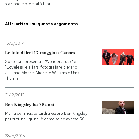
stazione e precipitò fuori
PODCAST
Altri articoli su questo argomento
NEWSLETTER
18/5/2017
Le foto di ieri 17 maggio a Cannes
I MIEI PREFERITI
Sono stati presentati "Wonderstruck" e
"Loveless" e a farsi fotografare c'erano
Julianne Moore, Michelle Williams e Uma
SHOP
Thurman
CALENDARIO
31/12/2013
Ben Kingsley ha 70 anni
Ma ha cominciato tardi a essere Ben Kingsley
AREA PERSONALE
per tutti noi, quindi è come se ne avesse 50
Entra
28/5/2015