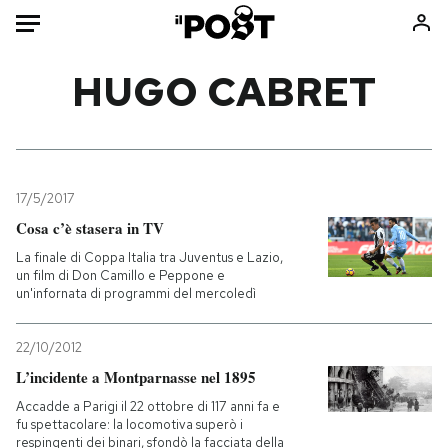
Auto
HUGO CABRET
HOME
Italia
Moda
Mondo
Libri
17/5/2017
Politica
Consumismi
Cosa c’è stasera in TV
Tecnologia
Storie/Idee
La finale di Coppa Italia tra Juventus e Lazio,
un film di Don Camillo e Peppone e
Internet
Ok Boomer!
un'infornata di programmi del mercoledì
Scienza
Media
Cultura
Europa
22/10/2012
Economia
Altrecose
L’incidente a Montparnasse nel 1895
Sport
Mondiali calcio 2026
Accadde a Parigi il 22 ottobre di 117 anni fa e
fu spettacolare: la locomotiva superò i
respingenti dei binari, sfondò la facciata della