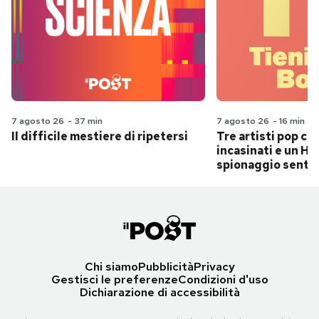
7 agosto 26
-
37 min
7 agosto 26
-
16 min
Il difficile mestiere di ripetersi
Tre artisti pop ch
incasinati e un Hit
spionaggio senti
Chi siamo
Pubblicità
Privacy
Gestisci le preferenze
Condizioni d'uso
Dichiarazione di accessibilità