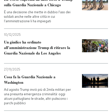
sulla Guardia Nazionale a Chicago
PODCAST
È una decisione che mette in dubbio l'uso dei
soldati anche nelle altre città in cui
l'amministrazione li ha impiegati
NEWSLETTER
10/12/2025
Un giudice ha ordinato
I MIEI PREFERITI
all’amministrazione Trump di ritirare la
Guardia Nazionale da Los Angeles
SHOP
27/11/2025
CALENDARIO
Cosa fa la Guardia Nazionale a
Washington
Ad agosto Trump inviò più di 2mila militari per
AREA PERSONALE
una presunta emergenza criminalità: oggi
alcuni pattugliano le strade, altri puliscono i
Entra
parchi pubblici