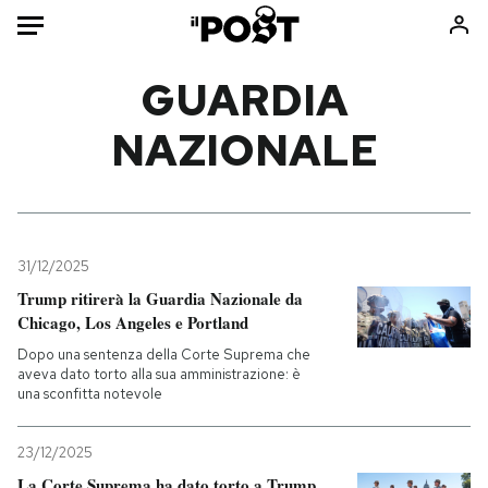
Auto
GUARDIA
NAZIONALE
HOME
Italia
Moda
Mondo
Libri
Politica
Consumismi
31/12/2025
Tecnologia
Storie/Idee
Trump ritirerà la Guardia Nazionale da
Internet
Ok Boomer!
Chicago, Los Angeles e Portland
Scienza
Media
Dopo una sentenza della Corte Suprema che
Cultura
Europa
aveva dato torto alla sua amministrazione: è
una sconfitta notevole
Economia
Altrecose
Sport
Mondiali calcio 2026
23/12/2025
La Corte Suprema ha dato torto a Trump