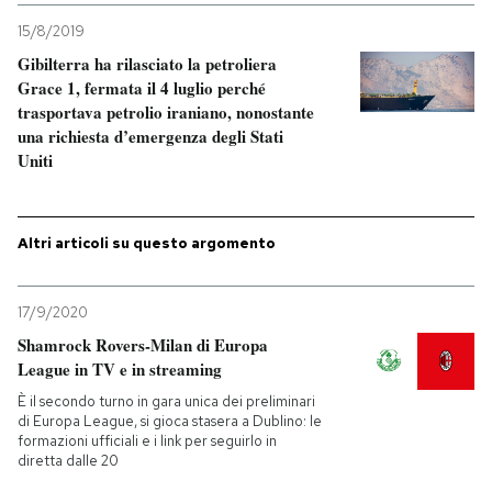
15/8/2019
PODCAST
Gibilterra ha rilasciato la petroliera
Grace 1, fermata il 4 luglio perché
trasportava petrolio iraniano, nonostante
NEWSLETTER
una richiesta d’emergenza degli Stati
Uniti
I MIEI PREFERITI
Altri articoli su questo argomento
SHOP
17/9/2020
CALENDARIO
Shamrock Rovers-Milan di Europa
League in TV e in streaming
È il secondo turno in gara unica dei preliminari
AREA PERSONALE
di Europa League, si gioca stasera a Dublino: le
formazioni ufficiali e i link per seguirlo in
Entra
diretta dalle 20