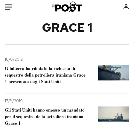
Auto
GRACE 1
HOME
Italia
Moda
Mondo
Libri
18/8/2019
Politica
Consumismi
Gibilterra ha rifiutato la richiesta di
sequestro della petroliera iraniana Grace
Tecnologia
Storie/Idee
1 presentata dagli Stati Uniti
Internet
Ok Boomer!
Scienza
Media
17/8/2019
Cultura
Europa
Gli Stati Uniti hanno emesso un mandato
Economia
Altrecose
per il sequestro della petroliera iraniana
Sport
Mondiali calcio 2026
Grace 1