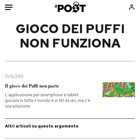
Auto
GIOCO DEI PUFFI
NON FUNZIONA
HOME
Italia
Moda
Mondo
Libri
Politica
Consumismi
21/6/2012
Tecnologia
Storie/Idee
Il gioco dei Puffi non parte
Internet
Ok Boomer!
L'applicazione per smartphone e tablet
Scienza
Media
giocata in tutto il mondo è in tilt da ieri, ma c'è
una soluzione
Cultura
Europa
Economia
Altrecose
Sport
Mondiali calcio 2026
Altri articoli su questo argomento