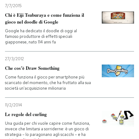
7/7/2015
PODCAST
Chi è Eiji Tsuburaya e come funziona il
gioco nel doodle di Google
Google ha dedicato il doodle di oggi al
NEWSLETTER
famoso produttore di effetti speciali
giapponese, nato 114 anni fa
I MIEI PREFERITI
27/3/2012
Che cos’è Draw Something
SHOP
Come funziona il gioco per smartphone più
scaricato del momento, che ha fruttato alla sua
società un'acquisizione milionaria
CALENDARIO
11/2/2014
Le regole del curling
AREA PERSONALE
Una guida per chi vuole capire come funziona,
Entra
invece che limitarsi a sorriderne: è un gioco di
strategia – lo paragonano agli scacchi – e ha