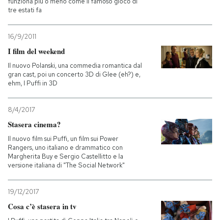
funziona più o meno come il famoso gioco di
tre estati fa
16/9/2011
I film del weekend
Il nuovo Polanski, una commedia romantica dal
gran cast, poi un concerto 3D di Glee (eh?) e,
ehm, I Puffi in 3D
8/4/2017
Stasera cinema?
Il nuovo film sui Puffi, un film sui Power
Rangers, uno italiano e drammatico con
Margherita Buy e Sergio Castellitto e la
versione italiana di "The Social Network"
19/12/2017
Cosa c’è stasera in tv