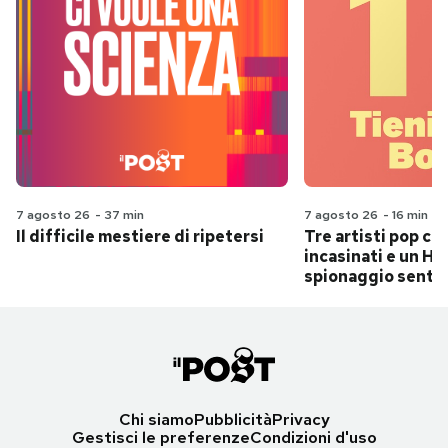
7 agosto 26
-
37 min
7 agosto 26
-
16 min
Il difficile mestiere di ripetersi
Tre artisti pop ch
incasinati e un Hit
spionaggio senti
Chi siamo
Pubblicità
Privacy
Gestisci le preferenze
Condizioni d'uso