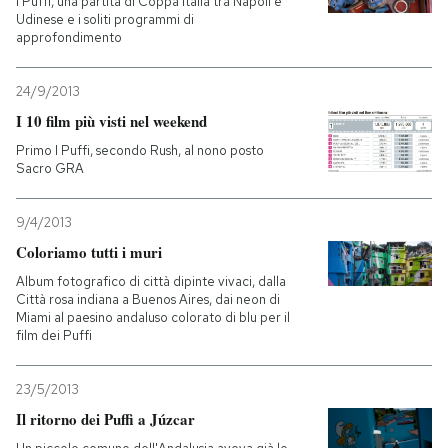
I Puffi, una partita di Coppa Italia tra Napoli e
Udinese e i soliti programmi di
approfondimento
24/9/2013
I 10 film più visti nel weekend
Primo I Puffi, secondo Rush, al nono posto
Sacro GRA
9/4/2013
Coloriamo tutti i muri
Album fotografico di città dipinte vivaci, dalla
Città rosa indiana a Buenos Aires, dai neon di
Miami al paesino andaluso colorato di blu per il
film dei Puffi
23/5/2013
Il ritorno dei Puffi a Júzcar