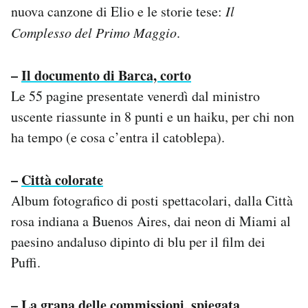
nuova canzone di Elio e le storie tese:
Il
Notifiche mobile
Regala il Post
Complesso del Primo Maggio
.
Hai bisogno di aiuto?
Esci
–
Il documento di Barca, corto
Le 55 pagine presentate venerdì dal ministro
uscente riassunte in 8 punti e un haiku, per chi non
ha tempo (e cosa c’entra il catoblepa).
–
Città colorate
Album fotografico di posti spettacolari, dalla Città
rosa indiana a Buenos Aires, dai neon di Miami al
paesino andaluso dipinto di blu per il film dei
Puffi.
–
La grana delle commissioni, spiegata