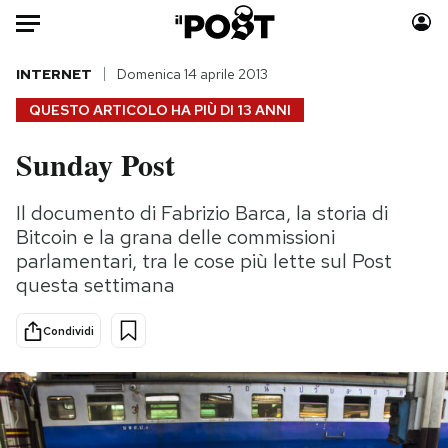
Auto
INTERNET
Domenica 14 aprile 2013
QUESTO ARTICOLO HA PIÙ DI
13 ANNI
HOME
Sunday Post
Italia
Moda
Mondo
Libri
Il documento di Fabrizio Barca, la storia di
Politica
Consumismi
Bitcoin e la grana delle commissioni
Tecnologia
Storie/Idee
parlamentari, tra le cose più lette sul Post
questa settimana
Internet
Ok Boomer!
Scienza
Media
Condividi
Cultura
Europa
Economia
Altrecose
Sport
Mondiali calcio 2026