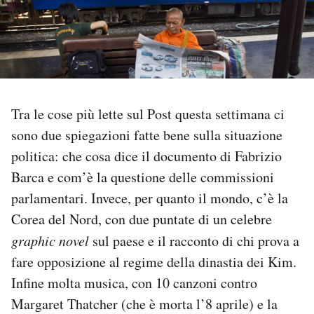
PODCAST
NEWSLETTER
Tra le cose più lette sul Post questa settimana ci
I MIEI PREFERITI
sono due spiegazioni fatte bene sulla situazione
politica: che cosa dice il documento di Fabrizio
SHOP
Barca e com’è la questione delle commissioni
parlamentari. Invece, per quanto il mondo, c’è la
CALENDARIO
Corea del Nord, con due puntate di un celebre
graphic novel
sul paese e il racconto di chi prova a
AREA PERSONALE
fare opposizione al regime della dinastia dei Kim.
Infine molta musica, con 10 canzoni contro
Area Personale
Margaret Thatcher (che è morta l’8 aprile) e la
Newsletter