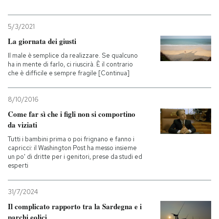
PODCAST
5/3/2021
La giornata dei giusti
NEWSLETTER
Il male è semplice da realizzare. Se qualcuno
ha in mente di farlo, ci riuscirà. È il contrario
che è difficile e sempre fragile [Continua]
I MIEI PREFERITI
8/10/2016
Come far sì che i figli non si comportino
SHOP
da viziati
Tutti i bambini prima o poi frignano e fanno i
capricci: il Washington Post ha messo insieme
CALENDARIO
un po' di dritte per i genitori, prese da studi ed
esperti
AREA PERSONALE
31/7/2024
Entra
Il complicato rapporto tra la Sardegna e i
parchi eolici