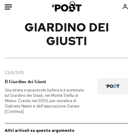
Auto
GIARDINO DEI
GIUSTI
HOME
Italia
Moda
Mondo
Libri
Politica
Consumismi
23/6/2015
Tecnologia
Storie/Idee
Il Giardino dei Giusti
Internet
Ok Boomer!
Una strana e spiacevole bufera si è scatenata
Scienza
Media
sul Giardino dei Giusti, nel Monte Stella di
Milano. Creato nel 2003, per iniziativa di
Cultura
Europa
Gabriele Nissim e dell’associazione Gariwo
Economia
Altrecose
[Continua]
Sport
Mondiali calcio 2026
Altri articoli su questo argomento