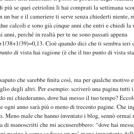
di più se quei cetriolini li hai comprati la settimana sco
in un bar e il cameriere ti serve senza chiederti niente,
due calcoli e sono già cinque anni che entri e chiedi la 
i anni, perché in realtà per te ne sono passati appena
1/38+1/39)=0,13. Cioè quando dici che ti sembra ieri 
 punto di vista hai ragione (è che il tuo punto di vista 
.
aputo che sarebbe finita così, ma per qualche motivo e
glio degli altri. Per esempio: scriverò una pagina tutti i
do mi chiederanno, dove hai messo il tuo tempo? Eccol
he ogni anno sarà più o meno di trecento pagine. Che i
rio. Meno male che hanno inventato i blog, sennò ormai m
a di manoscritti che mi accuserebbero: “dove hai mess
ni pagina è come se fosse un po’ meno importante dell