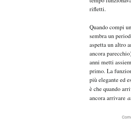
tempo funzionava 
Notifiche mobile
rifletti.
Regala il Post
Hai bisogno di aiuto?
Quando compi un a
Esci
sembra un periodo
aspetta un altro a
ancora parecchio)
anni metti assiem
primo. La funzio
più elegante ed es
è che quando arri
ancora arrivare
a