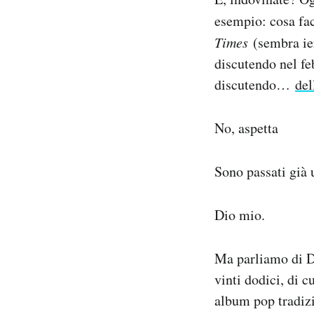
esempio: cosa fa
Times
(sembra ier
discutendo nel feb
discutendo…
del
No, aspetta
Sono passati già 
Dio mio.
Ma parliamo di D
vinti dodici, di 
album pop tradiz