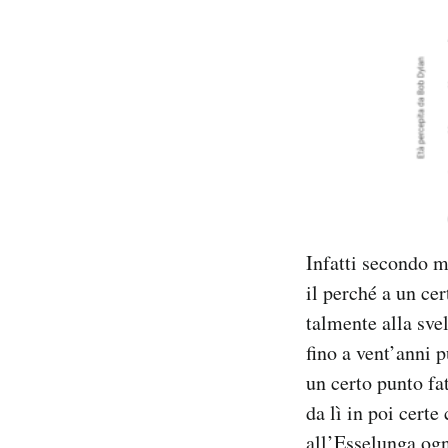
Infatti secondo m
il perché a un ce
talmente alla svel
fino a vent’anni p
un certo punto fa
da lì in poi certe
all’Esselunga ogni