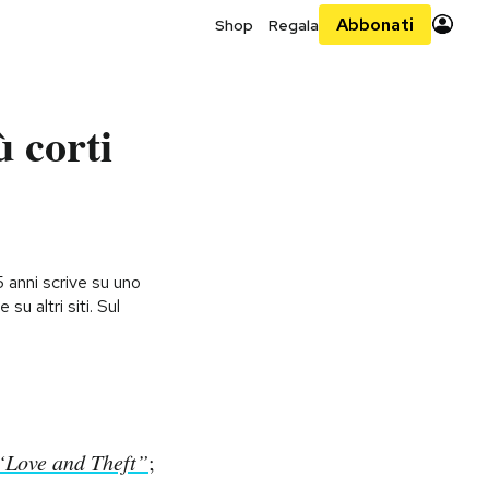
Abbonati
Shop
Regala
ù corti
 anni scrive su uno
 su altri siti. Sul
“Love and Theft”
;