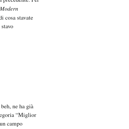
Modern
di cosa stavate
i stavo
 beh, ne ha già
tegoria “Miglior
 un campo