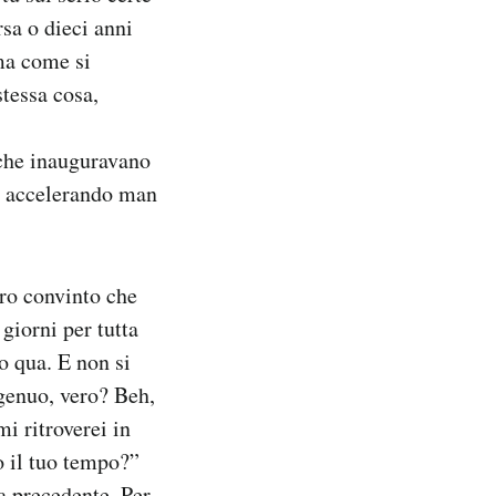
rsa o dieci anni
 ma come si
stessa cosa,
che inauguravano
sta accelerando man
ro convinto che
 giorni per tutta
o qua. E non si
ngenuo, vero? Beh,
i ritroverei in
o il tuo tempo?”
a precedente. Per