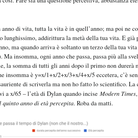
così. Pare sia una questione percettiva, abbastanza ele
nno di vita, tutta la vita è in quell’anno; ma poi ne co
 lunghissimo, addirittura la metà della tua vita. E già 
nno, ma quando arriva è soltanto un terzo della tua vita 
. Ma insomma, ogni anno che passa, passa più alla svel
e, la somma di tutti gli anni dopo il primo non durerà 
ne insomma è y=x/1+x/2+x/3+x/4+x/5 eccetera, c’è sen
auriente di scriverla ma non ho fatto lo scientifico. La
vi a x/65 – l’età di Dylan quando incise
Modern Times
l quinto anno di età percepita
. Roba da matti.