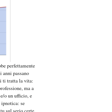
bbe perfettamente
li anni passano
ti tratta la vita:
 professione, ma a
e/o un ufficio, e
 ipnotica: se
tu sul serio certe