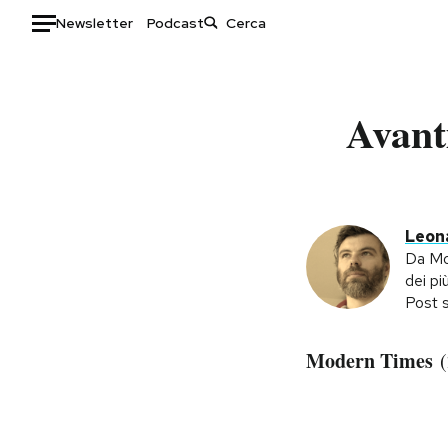
Newsletter
Podcast
Auto
Avanti
HOME
Italia
Moda
Mondo
Libri
Politica
Consumismi
Leona
Tecnologia
Storie/Idee
Da Mod
dei pi
Internet
Ok Boomer!
Post s
Scienza
Media
Cultura
Europa
Modern Times
(
Economia
Altrecose
Sport
Mondiali calcio 2026