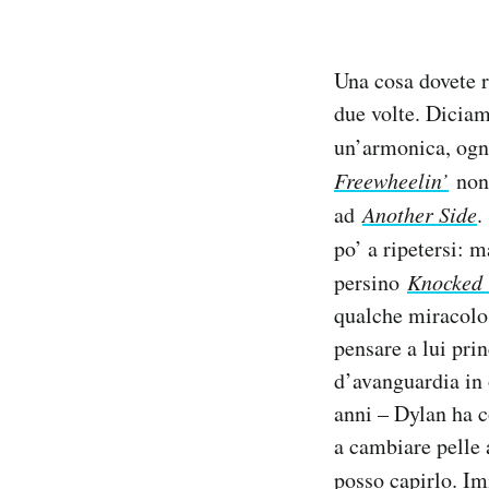
Una cosa dovete r
due volte. Diciam
un’armonica, ogni
Freewheelin’
non
ad
Another Side
.
po’ a ripetersi: 
persino
Knocked
qualche miracolos
pensare a lui pri
d’avanguardia in o
anni – Dylan ha c
a cambiare pelle 
posso capirlo. I