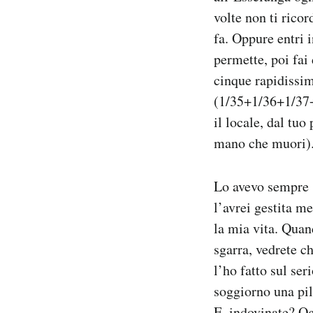
volte non ti ricor
fa. Oppure entri 
permette, poi fai 
cinque rapidissim
(1/35+1/36+1/37+
il locale, dal tuo
mano che muori)
Lo avevo sempre s
l’avrei gestita me
la mia vita. Quan
sgarra, vedrete c
l’ho fatto sul se
soggiorno una pil
E, indovinate? Og