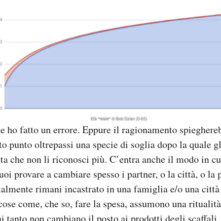
e ho fatto un errore. Eppure il ragionamento spieghere
rto punto oltrepassi una specie di soglia dopo la quale g
ta che non li riconosci più. C’entra anche il modo in cui 
uoi provare a cambiare spesso i partner, o la città, o la
talmente rimani incastrato in una famiglia e/o una città 
 cose come, che so, fare la spesa, assumono una ritualità
 tanto non cambiano il posto ai prodotti degli scaffali, 