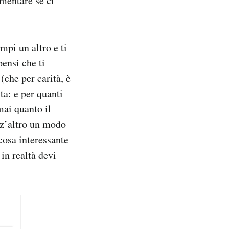
mentare se ci
mpi un altro e ti
pensi che ti
(che per carità, è
ta: e per quanti
mai quanto il
z’altro un modo
 cosa interessante
, in realtà devi