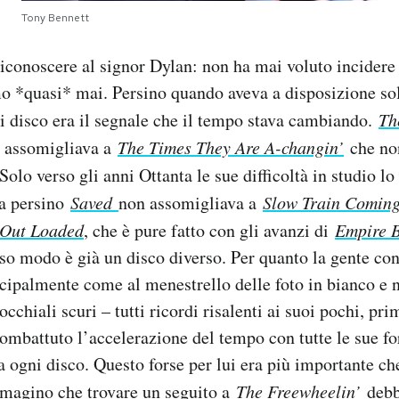
Tony Bennett
iconoscere al signor Dylan: non ha mai voluto incidere 
o *quasi* mai. Persino quando aveva a disposizione sol
 disco era il segnale che il tempo stava cambiando.
Th
 assomigliava a
The Times They Are A-changin’
che no
 Solo verso gli anni Ottanta le sue difficoltà in studio l
ma persino
Saved
non assomigliava a
Slow Train Comin
 Out Loaded
, che è pure fatto con gli avanzi di
Empire 
o modo è già un disco diverso. Per quanto la gente con
ncipalmente come al menestrello delle foto in bianco e n
cchiali scuri – tutti ricordi risalenti ai suoi pochi, pr
ombattuto l’accelerazione del tempo con tutte le sue f
a ogni disco. Questo forse per lui era più importante che
mmagino che trovare un seguito a
The Freewheelin’
debb