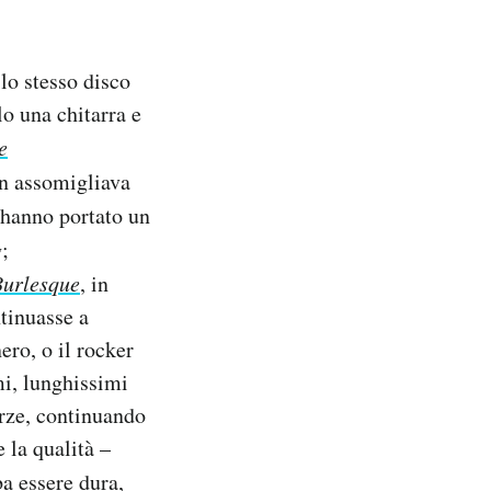
lo stesso disco
o una chitarra e
e
n assomigliava
o hanno portato un
g
;
Burlesque
, in
tinuasse a
ero, o il rocker
imi, lunghissimi
orze, continuando
 la qualità –
a essere dura,