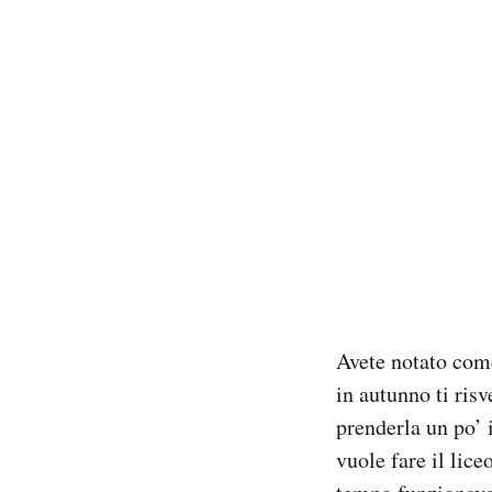
PODCAST
NEWSLETTER
I MIEI PREFERITI
SHOP
CALENDARIO
Avete notato com
in autunno ti ris
AREA PERSONALE
prenderla un po’ i
Area Personale
vuole fare il lice
Newsletter