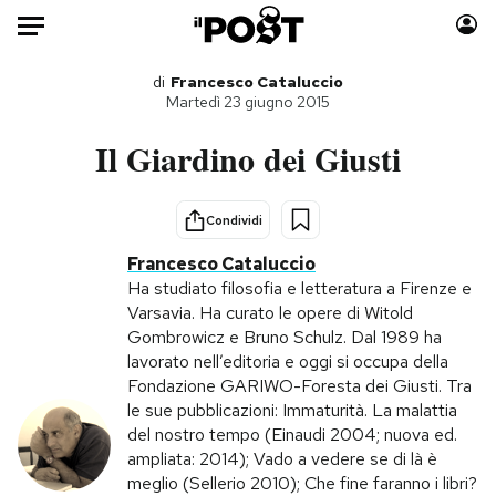
Auto
di
Francesco Cataluccio
Martedì 23 giugno 2015
HOME
Il Giardino dei Giusti
Italia
Moda
Mondo
Libri
Condividi
Politica
Consumismi
Francesco Cataluccio
Tecnologia
Storie/Idee
Ha studiato filosofia e letteratura a Firenze e
Varsavia. Ha curato le opere di Witold
Internet
Ok Boomer!
Gombrowicz e Bruno Schulz. Dal 1989 ha
Scienza
Media
lavorato nell’editoria e oggi si occupa della
Cultura
Europa
Fondazione GARIWO-Foresta dei Giusti. Tra
le sue pubblicazioni: Immaturità. La malattia
Economia
Altrecose
del nostro tempo (Einaudi 2004; nuova ed.
Sport
Mondiali calcio 2026
ampliata: 2014); Vado a vedere se di là è
meglio (Sellerio 2010); Che fine faranno i libri?