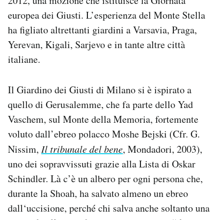
2012, una mozione che istituisce la Giornata
Notifiche mobile
europea dei Giusti. L’esperienza del Monte Stella
Regala il Post
ha figliato altrettanti giardini a Varsavia, Praga,
Hai bisogno di aiuto?
Yerevan, Kigali, Sarjevo e in tante altre città
Esci
italiane.
Il Giardino dei Giusti di Milano si è ispirato a
quello di Gerusalemme, che fa parte dello Yad
Vaschem, sul Monte della Memoria, fortemente
voluto dall’ebreo polacco Moshe Bejski (Cfr. G.
Nissim,
Il tribunale del bene
, Mondadori, 2003),
uno dei sopravvissuti grazie alla Lista di Oskar
Schindler. Là c’è un albero per ogni persona che,
durante la Shoah, ha salvato almeno un ebreo
dall‘uccisione, perché chi salva anche soltanto una