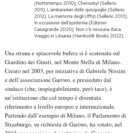
(Nottetempo 2010); Chernobyl (Sellerio
2011); L’ambaradan delle quisquiglie (Sellerio
PODCAST
2012); La memoria degli Uffizi (Sellerio 2013);
In occasione dell’epidemia (Edizioni
Casagrande 2020); Non c’è nessuna Itaca.
NEWSLETTER
Viaggio in Lituania (Humboldt Books 2022).
I MIEI PREFERITI
Una strana e spiacevole bufera si è scatenata sul
Giardino dei Giusti, nel Monte Stella di Milano.
Creato nel 2003, per iniziativa di Gabriele Nissim
SHOP
e dell’associazione Gariwo, e presieduto dal
sindaco (che, inspiegabilmente, però tace), è
CALENDARIO
un’istituzione che col tempo è diventata
riferimento a livello europeo e internazionale.
AREA PERSONALE
Partendo dall’esempio di Milano, il Parlamento di
Area Personale
Strasburgo, su richiesta di Gariwo, ha votato, nel
Newsletter