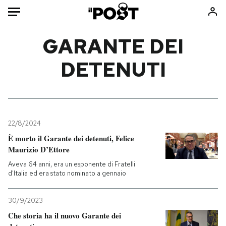
Auto
GARANTE DEI
DETENUTI
HOME
Italia
Moda
Mondo
Libri
Politica
Consumismi
22/8/2024
Tecnologia
Storie/Idee
È morto il Garante dei detenuti, Felice
Internet
Ok Boomer!
Maurizio D’Ettore
Scienza
Media
Aveva 64 anni, era un esponente di Fratelli
Cultura
Europa
d'Italia ed era stato nominato a gennaio
Economia
Altrecose
30/9/2023
Sport
Mondiali calcio 2026
Che storia ha il nuovo Garante dei