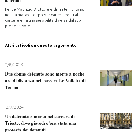
detenuti
Felice Maurizio D'Ettore è di Fratelli d'Italia,
PODCAST
non ha mai avuto grossi incarichi legati al
carcere e ha una sensibilità diversa dal suo
predecessore
NEWSLETTER
Altri articoli su questo argomento
I MIEI PREFERITI
11/8/2023
SHOP
Due donne detenute sono morte a poche
ore di distanza nel carcere Le Vallette di
Torino
CALENDARIO
12/7/2024
AREA PERSONALE
Un detenuto è morto nel carcere di
Trieste, dove giovedì c’era stata una
Entra
protesta dei detenuti