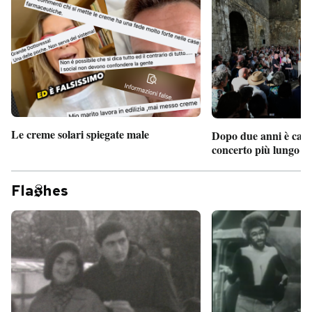
Le creme solari spiegate male
Dopo due anni è camb
concerto più lungo d
Fla
hes