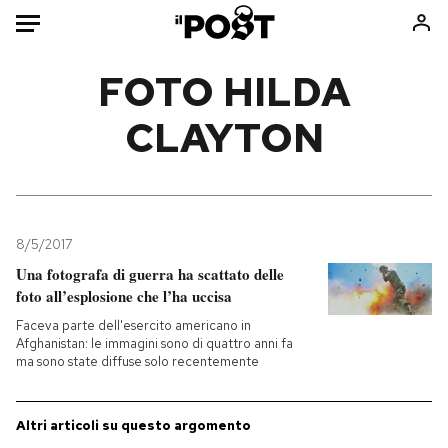
Auto
FOTO HILDA
CLAYTON
HOME
Italia
Moda
Mondo
Libri
Politica
Consumismi
8/5/2017
Tecnologia
Storie/Idee
Una fotografa di guerra ha scattato delle
Internet
Ok Boomer!
foto all’esplosione che l’ha uccisa
Scienza
Media
Faceva parte dell'esercito americano in
Cultura
Europa
Afghanistan: le immagini sono di quattro anni fa
ma sono state diffuse solo recentemente
Economia
Altrecose
Sport
Mondiali calcio 2026
Altri articoli su questo argomento