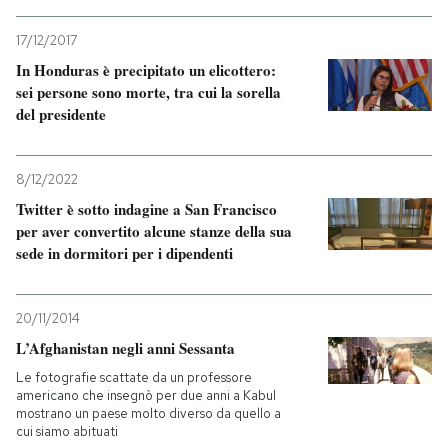
PODCAST
17/12/2017
In Honduras è precipitato un elicottero:
sei persone sono morte, tra cui la sorella
NEWSLETTER
del presidente
I MIEI PREFERITI
8/12/2022
Twitter è sotto indagine a San Francisco
per aver convertito alcune stanze della sua
SHOP
sede in dormitori per i dipendenti
CALENDARIO
20/11/2014
L’Afghanistan negli anni Sessanta
AREA PERSONALE
Le fotografie scattate da un professore
americano che insegnò per due anni a Kabul
Entra
mostrano un paese molto diverso da quello a
cui siamo abituati