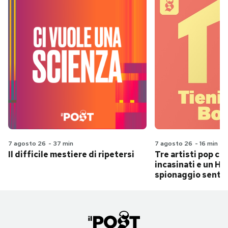
7 agosto 26
-
37 min
7 agosto 26
-
16 min
Il difficile mestiere di ripetersi
Tre artisti pop ch
incasinati e un Hit
spionaggio senti