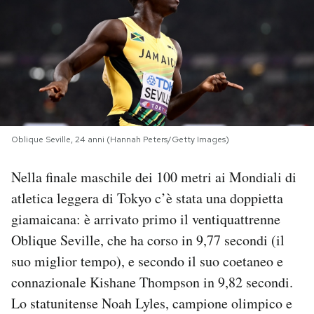
PODCAST
NEWSLETTER
I MIEI PREFERITI
Oblique Seville, 24 anni (Hannah Peters/Getty Images)
SHOP
Nella finale maschile dei 100 metri ai Mondiali di
atletica leggera di Tokyo c’è stata una doppietta
CALENDARIO
giamaicana: è arrivato primo il ventiquattrenne
Oblique Seville, che ha corso in 9,77 secondi (il
AREA PERSONALE
suo miglior tempo), e secondo il suo coetaneo e
connazionale Kishane Thompson in 9,82 secondi.
Area Personale
Lo statunitense Noah Lyles, campione olimpico e
Newsletter