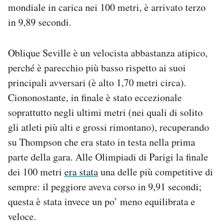
mondiale in carica nei 100 metri, è arrivato terzo
Notifiche mobile
in 9,89 secondi.
Regala il Post
Hai bisogno di aiuto?
Esci
Oblique Seville è un velocista abbastanza atipico,
perché è parecchio più basso rispetto ai suoi
principali avversari (è alto 1,70 metri circa).
Ciononostante, in finale è stato eccezionale
soprattutto negli ultimi metri (nei quali di solito
gli atleti più alti e grossi rimontano), recuperando
su Thompson che era stato in testa nella prima
parte della gara. Alle Olimpiadi di Parigi la finale
dei 100 metri
era stata
una delle più competitive di
sempre: il peggiore aveva corso in 9,91 secondi;
questa è stata invece un po’ meno equilibrata e
veloce.