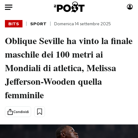
Auto
BITS
SPORT
Domenica 14 settembre 2025
Oblique Seville ha vinto la finale
HOME
maschile dei 100 metri ai
Italia
Moda
Mondo
Libri
Mondiali di atletica, Melissa
Politica
Consumismi
Jefferson-Wooden quella
Tecnologia
Storie/Idee
Internet
Ok Boomer!
femminile
Scienza
Media
Cultura
Europa
Condividi
Economia
Altrecose
Sport
Mondiali calcio 2026