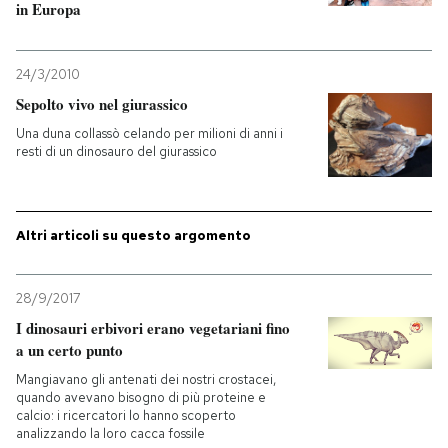
in Europa
PODCAST
24/3/2010
Sepolto vivo nel giurassico
NEWSLETTER
Una duna collassò celando per milioni di anni i
resti di un dinosauro del giurassico
I MIEI PREFERITI
Altri articoli su questo argomento
SHOP
28/9/2017
CALENDARIO
I dinosauri erbivori erano vegetariani fino
a un certo punto
AREA PERSONALE
Mangiavano gli antenati dei nostri crostacei,
quando avevano bisogno di più proteine e
Entra
calcio: i ricercatori lo hanno scoperto
analizzando la loro cacca fossile