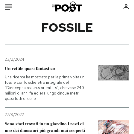
Auto
FOSSILE
HOME
Italia
Moda
Mondo
Libri
23/2/2024
Politica
Consumismi
Un rettile quasi fantastico
Tecnologia
Storie/Idee
Una ricerca ha mostrato per la prima volta un
fossile con lo scheletro integrale del
Internet
Ok Boomer!
“Dinocephalosaurus orientalis", che visse 240
Scienza
Media
milioni di anni fa ed era lungo cinque metri
quasi tutti di collo
Cultura
Europa
Economia
Altrecose
27/8/2022
Sport
Mondiali calcio 2026
Sono stati trovati in un giardino i resti di
uno dei dinosauri più grandi mai scoperti