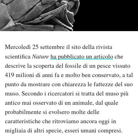
PODCAST
NEWSLETTER
Mercoledì 25 settembre il sito della rivista
I MIEI PREFERITI
scientifica
Nature
ha pubblicato un articolo
che
descrive la scoperta del fossile di un pesce vissuto
SHOP
419 milioni di anni fa e molto ben conservato, a tal
punto da mostrare con chiarezza le fattezze del suo
muso. Secondo i ricercatori si tratta del muso più
CALENDARIO
antico mai osservato di un animale, dal quale
probabilmente si evolsero molte delle
AREA PERSONALE
caratteristiche che ritroviamo ancora oggi in
Area Personale
migliaia di altri specie, esseri umani compresi.
Newsletter