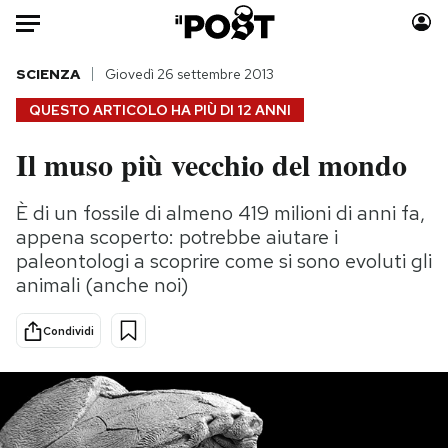
Auto
SCIENZA
Giovedì 26 settembre 2013
QUESTO ARTICOLO HA PIÙ DI
12 ANNI
HOME
Il muso più vecchio del mondo
Italia
Moda
Mondo
Libri
È di un fossile di almeno 419 milioni di anni fa,
Politica
Consumismi
appena scoperto: potrebbe aiutare i
Tecnologia
Storie/Idee
paleontologi a scoprire come si sono evoluti gli
animali (anche noi)
Internet
Ok Boomer!
Scienza
Media
Condividi
Cultura
Europa
Economia
Altrecose
Sport
Mondiali calcio 2026