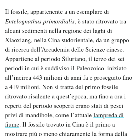
Notifiche mobile
Il fossile, appartenente a un esemplare di
Regala il Post
Entelognathus primordialis
, è stato ritrovato tra
Hai bisogno di aiuto?
alcuni sedimenti nella regione dei laghi di
Esci
Xiaoxiang, nella Cina sudorientale, da un gruppo
di ricerca dell’Accademia delle Scienze cinese.
Appartiene al periodo Siluriano, il terzo dei sei
periodi in cui è suddiviso il Paleozoico, iniziato
all’incirca 443 milioni di anni fa e proseguito fino
a 419 milioni. Non si tratta del primo fossile
ritrovato risalente a quest’epoca, ma fino a ora i
reperti del periodo scoperti erano stati di pesci
privi di mandibole, come l’attuale
lampreda di
fiume
. Il fossile trovato in Cina è il primo a
mostrare più o meno chiaramente la forma della