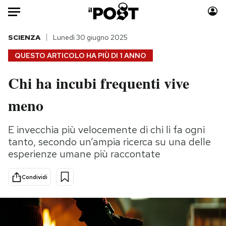
Auto
SCIENZA
Lunedì 30 giugno 2025
QUESTO ARTICOLO HA PIÙ DI
1 ANNO
HOME
Chi ha incubi frequenti vive
Italia
Moda
meno
Mondo
Libri
Politica
Consumismi
E invecchia più velocemente di chi li fa ogni
Tecnologia
Storie/Idee
tanto, secondo un’ampia ricerca su una delle
Internet
Ok Boomer!
esperienze umane più raccontate
Scienza
Media
Cultura
Europa
Condividi
Economia
Altrecose
Sport
Mondiali calcio 2026