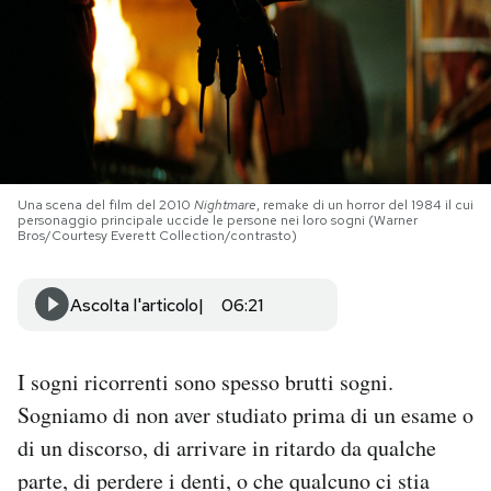
PODCAST
NEWSLETTER
I MIEI PREFERITI
Una scena del film del 2010
Nightmare
, remake di un horror del 1984 il cui
personaggio principale uccide le persone nei loro sogni (Warner
Bros/Courtesy Everett Collection/contrasto)
SHOP
Ascolta l'articolo
06:21
CALENDARIO
I sogni ricorrenti sono spesso brutti sogni.
AREA PERSONALE
Sogniamo di non aver studiato prima di un esame o
di un discorso, di arrivare in ritardo da qualche
Area Personale
parte, di perdere i denti, o che qualcuno ci stia
Newsletter