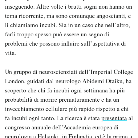
Notifiche mobile
inseguendo. Altre volte i brutti sogni non hanno un
Regala il Post
tema ricorrente, ma sono comunque angoscianti, e
Hai bisogno di aiuto?
li chiamiamo incubi. Sia in un caso che nell’altro,
Esci
farli troppo spesso può essere un segno di
problemi che possono influire sull’aspettativa di
vita.
Un gruppo di neuroscienziati dell’Imperial College
London, guidati dal neurologo Abidemi Otaiku, ha
scoperto che chi fa incubi ogni settimana ha più
probabilità di morire prematuramente e ha un
invecchiamento cellulare più rapido rispetto a chi
fa incubi ogni tanto. La ricerca è stata
presentata
al
congresso annuale dell’Accademia europea di
neurologia a Helsinki, in Finlandia, ed è la prima a