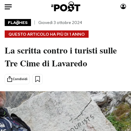
Auto
FLA
HES
Giovedì 3 ottobre 2024
QUESTO ARTICOLO HA PIÙ DI
1 ANNO
HOME
La scritta contro i turisti sulle
Italia
Moda
Mondo
Libri
Tre Cime di Lavaredo
Politica
Consumismi
Tecnologia
Storie/Idee
Condividi
Internet
Ok Boomer!
Scienza
Media
Cultura
Europa
Economia
Altrecose
Sport
Mondiali calcio 2026