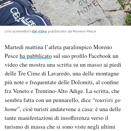
PODCAST
NEWSLETTER
Uno screenshot
dal video
pubblicato da Moreno Pesce
Martedì mattina l’atleta paralimpico Moreno
I MIEI PREFERITI
Pesce
ha pubblicato
sul suo profilo Facebook un
video che mostra una scritta su un masso ai piedi
SHOP
delle Tre Cime di Lavaredo, una delle montagne
più note e frequentate delle Dolomiti, al confine
CALENDARIO
fra Veneto e Trentino-Alto Adige. La scritta, che
sembra fatta con un pennarello, dice “
tourists go
home
”, cioè turisti andatevene a casa: è una delle
AREA PERSONALE
tante manifestazioni di insofferenza verso il
Area Personale
turismo di massa che si sono viste negli ultimi
Newsletter