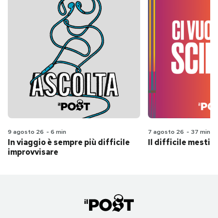
9 agosto 26
-
6 min
7 agosto 26
-
37 min
In viaggio è sempre più difficile
Il difficile mestie
improvvisare