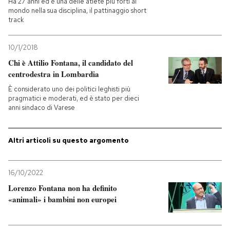
Ha 27 anni ed è una delle atlete più forti al
mondo nella sua disciplina, il pattinaggio short
track
PODCAST
10/1/2018
NEWSLETTER
Chi è Attilio Fontana, il candidato del
centrodestra in Lombardia
I MIEI PREFERITI
È considerato uno dei politici leghisti più
pragmatici e moderati, ed è stato per dieci
anni sindaco di Varese
SHOP
Altri articoli su questo argomento
CALENDARIO
16/10/2022
Lorenzo Fontana non ha definito
AREA PERSONALE
«animali» i bambini non europei
Entra