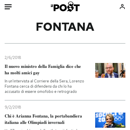
Auto
FONTANA
HOME
Italia
Moda
Mondo
Libri
2/6/2018
Politica
Consumismi
Il nuovo ministro della Famiglia dice che
ha molti amici gay
Tecnologia
Storie/Idee
In un'intervista al Corriere della Sera, Lorenzo
Internet
Ok Boomer!
Fontana cerca di difendersi da chi lo ha
Scienza
Media
accusato di essere omofobo e retrogrado
Cultura
Europa
Economia
Altrecose
9/2/2018
Chi è Arianna Fontana, la portabandiera
Sport
Mondiali calcio 2026
italiana alle Olimpiadi invernali