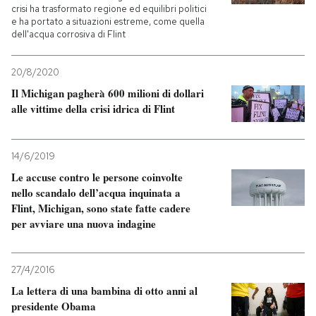
crisi ha trasformato regione ed equilibri politici
e ha portato a situazioni estreme, come quella
PODCAST
dell'acqua corrosiva di Flint
20/8/2020
NEWSLETTER
Il Michigan pagherà 600 milioni di dollari
alle vittime della crisi idrica di Flint
I MIEI PREFERITI
14/6/2019
SHOP
Le accuse contro le persone coinvolte
nello scandalo dell’acqua inquinata a
Flint, Michigan, sono state fatte cadere
CALENDARIO
per avviare una nuova indagine
AREA PERSONALE
27/4/2016
La lettera di una bambina di otto anni al
Entra
presidente Obama