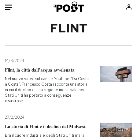
Auto
FLINT
HOME
Italia
Moda
Mondo
Libri
14/3/2024
Politica
Consumismi
Flint, la città dall’acqua avvelenata
Tecnologia
Storie/Idee
Nel nuovo video sul canale YouTube “Da Costa
a Costa”, Francesco Costa racconta una storia
Internet
Ok Boomer!
in cui il declino di una regione industriale negli
Scienza
Media
Stati Uniti ha portato a conseguenze
disastrose
Cultura
Europa
Economia
Altrecose
27/2/2024
Sport
Mondiali calcio 2026
La storia di Flint e il declino del Midwest
Era il cuore industriale degli Stati Uniti ma la