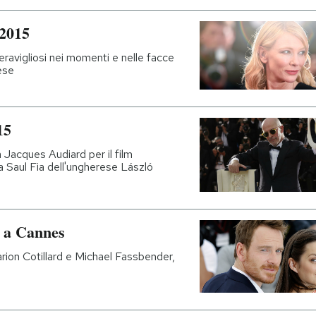
 2015
 meravigliosi nei momenti e nelle facce
ese
15
a Jacques Audiard per il film
a Saul Fia dell'ungherese László
o a Cannes
ion Cotillard e Michael Fassbender,