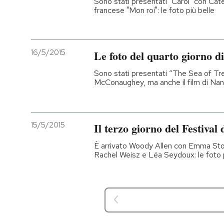
Sono stati presentati "Carol" con Cat
francese "Mon roi": le foto più belle
16/5/2015
Le foto del quarto giorno d
Sono stati presentati “The Sea of T
McConaughey, ma anche il film di Nanni
15/5/2015
Il terzo giorno del Festival
È arrivato Woody Allen con Emma Ston
Rachel Weisz e Léa Seydoux: le foto p