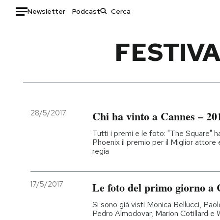
Newsletter
Podcast
Auto
FESTIVA
HOME
Italia
Moda
Mondo
Libri
Politica
Consumismi
28/5/2017
Chi ha vinto a Cannes – 20
Tecnologia
Storie/Idee
Tutti i premi e le foto: "The Square" h
Internet
Ok Boomer!
Phoenix il premio per il Miglior attore
regia
Scienza
Media
Cultura
Europa
Economia
Altrecose
17/5/2017
Le foto del primo giorno a
Sport
Mondiali calcio 2026
Si sono già visti Monica Bellucci, Pao
Pedro Almodovar, Marion Cotillard e W