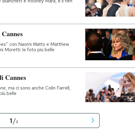
e Blanchett e Rooney Mara, e il film
i Cannes
rees” con Naomi Watts e Matthew
 Moretti: le foto più belle
 di Cannes
e, ma ci sono anche Colin Farrell,
iù belle
1
/
2