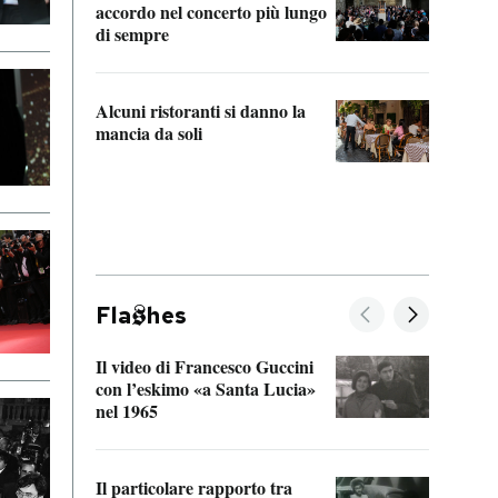
accordo nel concerto più lungo
di sempre
Il ci
parla
Alcuni ristoranti si danno la
nessu
mancia da soli
Fla
hes
Il video di Francesco Guccini
Sulla
con l’eskimo «a Santa Lucia»
vorti
nel 1965
veder
Il particolare rapporto tra
La ve