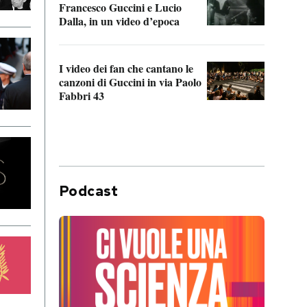
Francesco Guccini e Lucio
“Loco
Dalla, in un video d’epoca
Franc
I video dei fan che cantano le
Il de
canzoni di Guccini in via Paolo
Edoar
Fabbri 43
cappi
Podcast