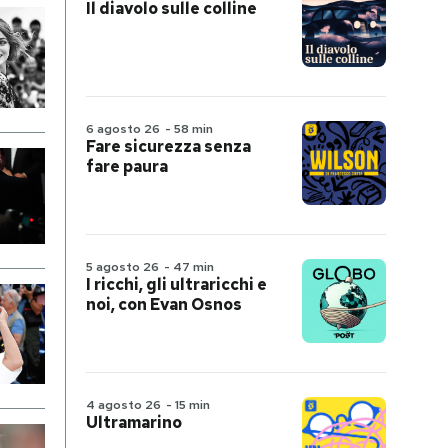
Il diavolo sulle colline
6 agosto 26
-
58 min
Fare sicurezza senza
fare paura
5 agosto 26
-
47 min
I ricchi, gli ultraricchi e
noi, con Evan Osnos
4 agosto 26
-
15 min
Ultramarino