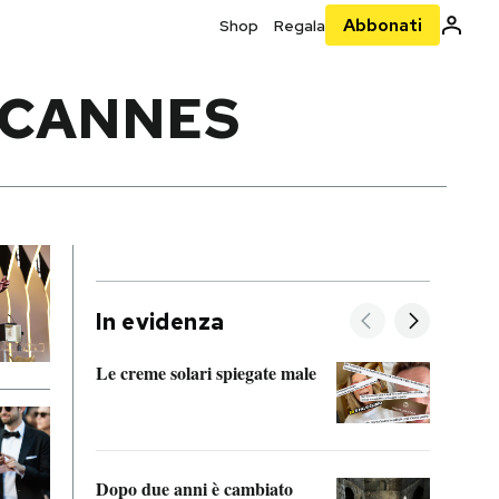
Abbonati
Shop
Regala
I CANNES
In evidenza
Le creme solari spiegate male
FitAc
guerr
Dopo due anni è cambiato
A cos