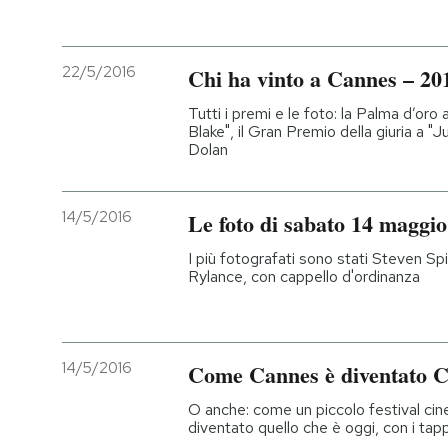
PODCAST
22/5/2016
Chi ha vinto a Cannes – 20
NEWSLETTER
Tutti i premi e le foto: la Palma d’oro a
Blake", il Gran Premio della giuria a "
Dolan
I MIEI PREFERITI
14/5/2016
Le foto di sabato 14 maggi
SHOP
I più fotografati sono stati Steven S
Rylance, con cappello d'ordinanza
CALENDARIO
14/5/2016
Come Cannes è diventato 
AREA PERSONALE
O anche: come un piccolo festival cin
Entra
diventato quello che è oggi, con i tappe