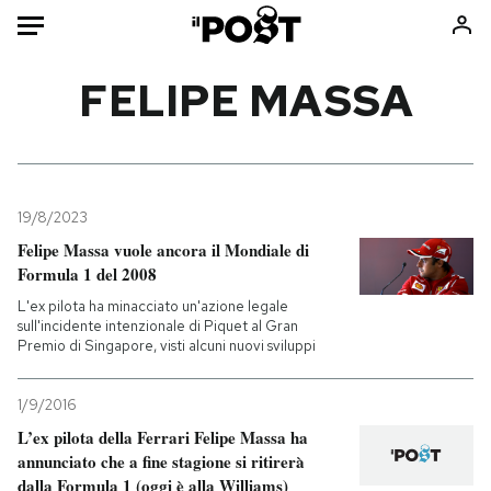
Auto
FELIPE MASSA
HOME
Italia
Moda
Mondo
Libri
19/8/2023
Politica
Consumismi
Felipe Massa vuole ancora il Mondiale di
Formula 1 del 2008
Tecnologia
Storie/Idee
L'ex pilota ha minacciato un'azione legale
Internet
Ok Boomer!
sull'incidente intenzionale di Piquet al Gran
Scienza
Media
Premio di Singapore, visti alcuni nuovi sviluppi
Cultura
Europa
Economia
Altrecose
1/9/2016
L’ex pilota della Ferrari Felipe Massa ha
Sport
Mondiali calcio 2026
annunciato che a fine stagione si ritirerà
dalla Formula 1 (oggi è alla Williams)