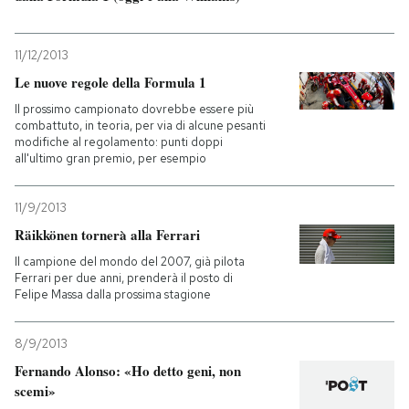
PODCAST
11/12/2013
Le nuove regole della Formula 1
NEWSLETTER
Il prossimo campionato dovrebbe essere più
combattuto, in teoria, per via di alcune pesanti
modifiche al regolamento: punti doppi
I MIEI PREFERITI
all'ultimo gran premio, per esempio
11/9/2013
SHOP
Räikkönen tornerà alla Ferrari
Il campione del mondo del 2007, già pilota
CALENDARIO
Ferrari per due anni, prenderà il posto di
Felipe Massa dalla prossima stagione
AREA PERSONALE
8/9/2013
Fernando Alonso: «Ho detto geni, non
Entra
scemi»