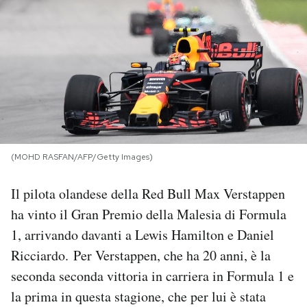
PODCAST
NEWSLETTER
I MIEI PREFERITI
(MOHD RASFAN/AFP/Getty Images)
SHOP
Il pilota olandese della Red Bull Max Verstappen
CALENDARIO
ha vinto il Gran Premio della Malesia di Formula
1, arrivando davanti a Lewis Hamilton e Daniel
Ricciardo. Per Verstappen, che ha 20 anni, è la
AREA PERSONALE
seconda seconda vittoria in carriera in Formula 1 e
Area Personale
la prima in questa stagione, che per lui è stata
Newsletter