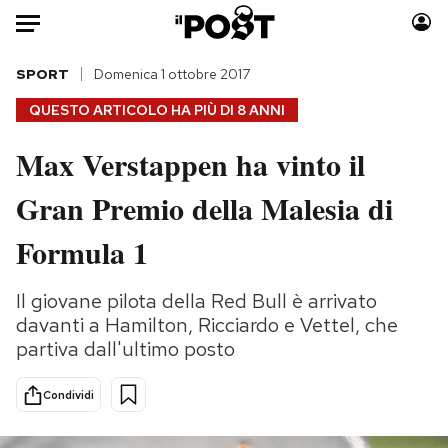
Auto
SPORT
Domenica 1 ottobre 2017
QUESTO ARTICOLO HA PIÙ DI
8 ANNI
HOME
Max Verstappen ha vinto il
Italia
Moda
Gran Premio della Malesia di
Mondo
Libri
Politica
Consumismi
Formula 1
Tecnologia
Storie/Idee
Internet
Ok Boomer!
Il giovane pilota della Red Bull è arrivato
Scienza
Media
davanti a Hamilton, Ricciardo e Vettel, che
Cultura
Europa
partiva dall'ultimo posto
Economia
Altrecose
Condividi
Sport
Mondiali calcio 2026