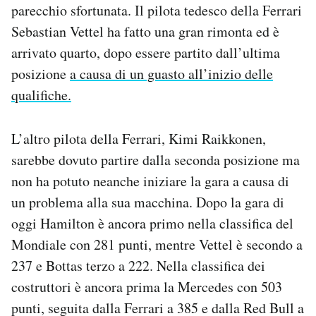
parecchio sfortunata. Il pilota tedesco della Ferrari
Notifiche mobile
Sebastian Vettel ha fatto una gran rimonta ed è
Regala il Post
Hai bisogno di aiuto?
arrivato quarto, dopo essere partito dall’ultima
Esci
posizione
a causa di un guasto all’inizio delle
qualifiche.
L’altro pilota della Ferrari, Kimi Raikkonen,
sarebbe dovuto partire dalla seconda posizione ma
non ha potuto neanche iniziare la gara a causa di
un problema alla sua macchina. Dopo la gara di
oggi Hamilton è ancora primo nella classifica del
Mondiale con 281 punti, mentre Vettel è secondo a
237 e Bottas terzo a 222. Nella classifica dei
costruttori è ancora prima la Mercedes con 503
punti, seguita dalla Ferrari a 385 e dalla Red Bull a