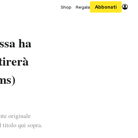
Abbonati
Shop
Regala
assa ha
tirerà
ms)
nte originale
 titolo qui sopra.