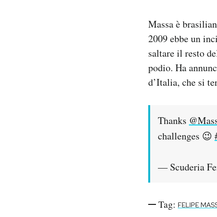
PODCAST
Massa è brasiliano
2009 ebbe un inci
saltare il resto d
NEWSLETTER
podio. Ha annunci
d’Italia, che si te
I MIEI PREFERITI
SHOP
Thanks
@Mass
challenges 😉
CALENDARIO
— Scuderia Fe
AREA PERSONALE
Area Personale
Tag:
FELIPE MAS
Newsletter