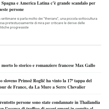
n Spagna e America Latina c’è grande scandalo per
ueste persone
 settimane si parla molto dei "therians", una piccola sottocultura
esa pretestuosamente di mira per criticare le derive delle
litiche progressiste
 morto lo storico e romanziere francese Max Gallo
o sloveno Primož Roglič ha vinto la 17ª tappa del
our de France, da La Mure a Serre Chevalier
rentotto persone sono state condannate in Thailandia
on l’accusa di traffico di esseri umani in seguito al