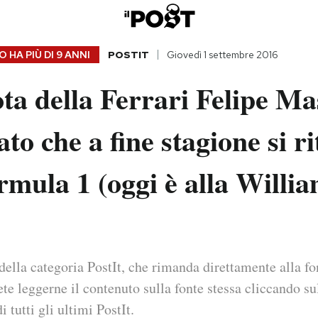
 HA PIÙ DI
9 ANNI
POSTIT
Giovedì 1 settembre 2016
ota della Ferrari Felipe M
to che a fine stagione si ri
rmula 1 (oggi è alla Willia
della categoria PostIt, che rimanda direttamente alla fo
ete leggerne il contenuto sulla fonte stessa cliccando sul
i tutti gli ultimi PostIt.