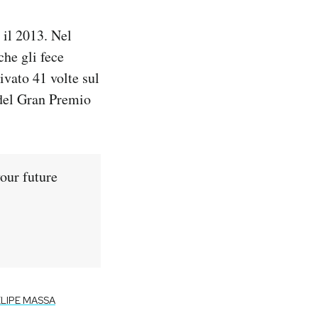
e il 2013. Nel
he gli fece
rivato 41 volte sul
 del Gran Premio
your future
ELIPE MASSA