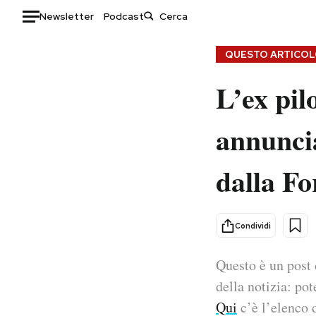
Newsletter
Podcast
Auto
QUESTO ARTICOLO
L’ex pil
HOME
Italia
Moda
annuncia
Mondo
Libri
Politica
Consumismi
dalla Fo
Tecnologia
Storie/Idee
Internet
Ok Boomer!
Scienza
Media
Condividi
Cultura
Europa
Economia
Altrecose
Questo è un post 
Sport
Mondiali calcio 2026
della notizia: pot
Qui
c’è l’elenco d