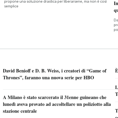
propone una soluzione drastica per liberarsene, ma non è così
I
semplice
q
Da
pr
po
David Benioff e D. B. Weiss, i creatori di “Game of
È
Thrones”, faranno una nuova serie per HBO
L
T
A Milano è stato scarcerato il 31enne guineano che
lunedì aveva provato ad accoltellare un poliziotto alla
T
stazione centrale
c