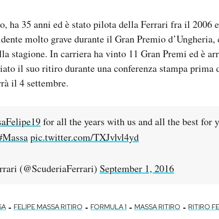
, ha 35 anni ed è stato pilota della Ferrari fra il 2006 
dente molto grave durante il Gran Premio d’Ungheria, c
ella stagione. In carriera ha vinto 11 Gran Premi ed è ar
ato il suo ritiro durante una conferenza stampa prima
rrà il 4 settembre.
aFelipe19
for all the years with us and all the best for 
#Massa
pic.twitter.com/TXJvlvl4yd
rrari (@ScuderiaFerrari)
September 1, 2016
-
-
-
-
SA
FELIPE MASSA RITIRO
FORMULA 1
MASSA RITIRO
RITIRO F