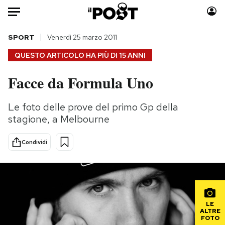
Auto
SPORT
Venerdì 25 marzo 2011
QUESTO ARTICOLO HA PIÙ DI
15 ANNI
HOME
Facce da Formula Uno
Italia
Moda
Mondo
Libri
Le foto delle prove del primo Gp della
Politica
Consumismi
stagione, a Melbourne
Tecnologia
Storie/Idee
Internet
Ok Boomer!
Condividi
Scienza
Media
Cultura
Europa
Economia
Altrecose
Sport
Mondiali calcio 2026
LE
ALTRE
FOTO