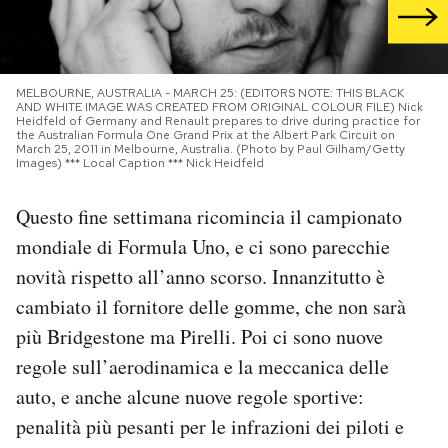
PODCAST
MELBOURNE, AUSTRALIA - MARCH 25: (EDITORS NOTE: THIS BLACK
NEWSLETTER
AND WHITE IMAGE WAS CREATED FROM ORIGINAL COLOUR FILE) Nick
Heidfeld of Germany and Renault prepares to drive during practice for
the Australian Formula One Grand Prix at the Albert Park Circuit on
March 25, 2011 in Melbourne, Australia. (Photo by Paul Gilham/Getty
Images) *** Local Caption *** Nick Heidfeld
I MIEI PREFERITI
Questo fine settimana ricomincia il campionato
SHOP
mondiale di Formula Uno, e ci sono parecchie
novità rispetto all’anno scorso. Innanzitutto è
cambiato il fornitore delle gomme, che non sarà
CALENDARIO
più Bridgestone ma Pirelli. Poi ci sono nuove
regole sull’aerodinamica e la meccanica delle
AREA PERSONALE
auto, e anche alcune nuove regole sportive:
Area Personale
penalità più pesanti per le infrazioni dei piloti e
Newsletter