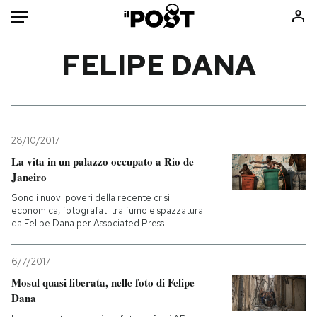
Auto
FELIPE DANA
HOME
Italia
Moda
Mondo
Libri
28/10/2017
Politica
Consumismi
La vita in un palazzo occupato a Rio de
Janeiro
Tecnologia
Storie/Idee
Sono i nuovi poveri della recente crisi
Internet
Ok Boomer!
economica, fotografati tra fumo e spazzatura
Scienza
Media
da Felipe Dana per Associated Press
Cultura
Europa
Economia
Altrecose
6/7/2017
Mosul quasi liberata, nelle foto di Felipe
Sport
Mondiali calcio 2026
Dana