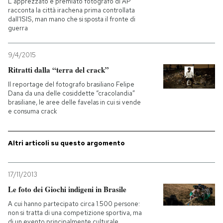
L'apprezzato e premiato fotografo di AP
racconta la città irachena prima controllata
dall'ISIS, man mano che si sposta il fronte di
PODCAST
guerra
NEWSLETTER
9/4/2015
Ritratti dalla “terra del crack”
Il reportage del fotografo brasiliano Felipe
I MIEI PREFERITI
Dana da una delle cosiddette “cracolandia”
brasiliane, le aree delle favelas in cui si vende
e consuma crack
SHOP
Altri articoli su questo argomento
CALENDARIO
17/11/2013
AREA PERSONALE
Le foto dei Giochi indigeni in Brasile
A cui hanno partecipato circa 1.500 persone:
Entra
non si tratta di una competizione sportiva, ma
di un evento principalmente culturale