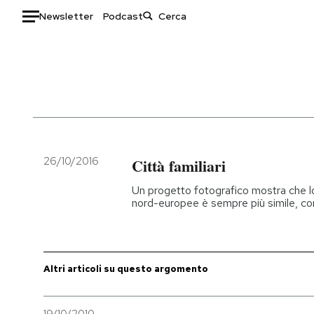
Newsletter
Podcast
Auto
HOME
Italia
Moda
Mondo
Libri
Politica
Consumismi
26/10/2016
Città familiari
Tecnologia
Storie/Idee
Un progetto fotografico mostra che lo
Internet
Ok Boomer!
nord-europee è sempre più simile, con 
Scienza
Media
Cultura
Europa
Economia
Altrecose
Altri articoli su questo argomento
Sport
Mondiali calcio 2026