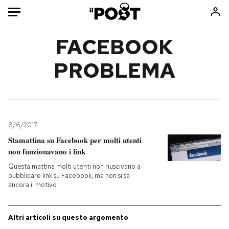
Auto
FACEBOOK
PROBLEMA
HOME
Italia
Moda
Mondo
Libri
Politica
Consumismi
8/6/2017
Tecnologia
Storie/Idee
Stamattina su Facebook per molti utenti
Internet
Ok Boomer!
non funzionavano i link
Scienza
Media
Questa mattina molti utenti non riuscivano a
Cultura
Europa
pubblicare link su Facebook, ma non si sa
ancora il motivo
Economia
Altrecose
Sport
Mondiali calcio 2026
Altri articoli su questo argomento