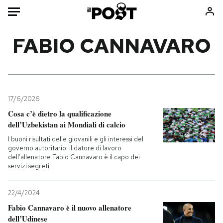
Auto
FABIO CANNAVARO
HOME
Italia
Moda
Mondo
Libri
17/6/2026
Politica
Consumismi
Cosa c’è dietro la qualificazione
dell’Uzbekistan ai Mondiali di calcio
Tecnologia
Storie/Idee
I buoni risultati delle giovanili e gli interessi del
Internet
Ok Boomer!
governo autoritario: il datore di lavoro
Scienza
Media
dell’allenatore Fabio Cannavaro è il capo dei
servizi segreti
Cultura
Europa
Economia
Altrecose
22/4/2024
Sport
Mondiali calcio 2026
Fabio Cannavaro è il nuovo allenatore
dell’Udinese