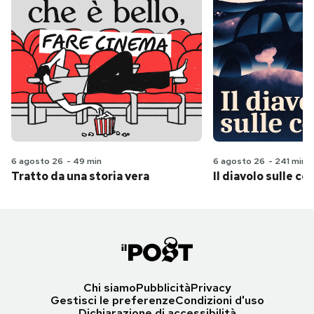
6 agosto 26
-
49 min
6 agosto 26
-
241 min
Tratto da una storia vera
Il diavolo sulle col
Chi siamo
Pubblicità
Privacy
Gestisci le preferenze
Condizioni d'uso
Dichiarazione di accessibilità