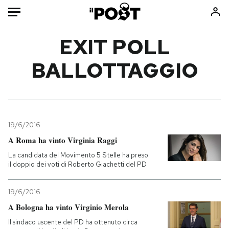
Auto
EXIT POLL
BALLOTTAGGIO
HOME
Italia
Moda
Mondo
Libri
Politica
Consumismi
19/6/2016
Tecnologia
Storie/Idee
A Roma ha vinto Virginia Raggi
Internet
Ok Boomer!
La candidata del Movimento 5 Stelle ha preso
Scienza
Media
il doppio dei voti di Roberto Giachetti del PD
Cultura
Europa
Economia
Altrecose
19/6/2016
Sport
Mondiali calcio 2026
A Bologna ha vinto Virginio Merola
Il sindaco uscente del PD ha ottenuto circa