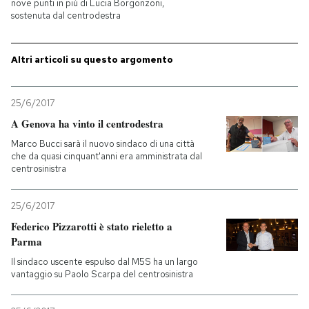
nove punti in più di Lucia Borgonzoni,
sostenuta dal centrodestra
PODCAST
Altri articoli su questo argomento
NEWSLETTER
25/6/2017
I MIEI PREFERITI
A Genova ha vinto il centrodestra
Marco Bucci sarà il nuovo sindaco di una città
che da quasi cinquant'anni era amministrata dal
SHOP
centrosinistra
25/6/2017
CALENDARIO
Federico Pizzarotti è stato rieletto a
Parma
AREA PERSONALE
Il sindaco uscente espulso dal M5S ha un largo
vantaggio su Paolo Scarpa del centrosinistra
Entra