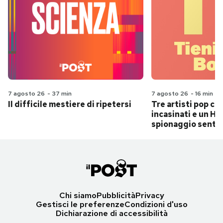
7 agosto 26
-
37 min
7 agosto 26
-
16 min
Il difficile mestiere di ripetersi
Tre artisti pop ch
incasinati e un Hit
spionaggio senti
Chi siamo
Pubblicità
Privacy
Gestisci le preferenze
Condizioni d'uso
Dichiarazione di accessibilità