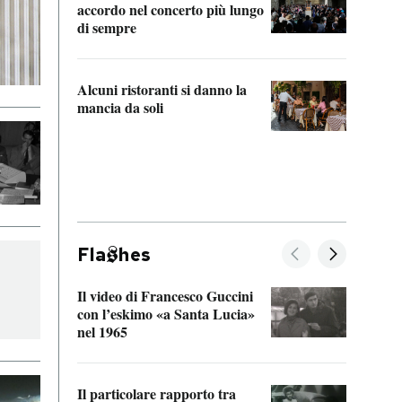
accordo nel concerto più lungo
di sempre
Il ci
parla
Alcuni ristoranti si danno la
nessu
mancia da soli
Fla
hes
Il video di Francesco Guccini
Sulla
con l’eskimo «a Santa Lucia»
vorti
nel 1965
veder
Il particolare rapporto tra
La ve