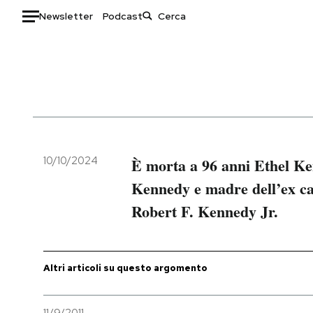
Newsletter
Podcast
Auto
HOME
Italia
Moda
Mondo
Libri
Politica
Consumismi
10/10/2024
È morta a 96 anni Ethel Ke
Tecnologia
Storie/Idee
Kennedy e madre dell’ex ca
Internet
Ok Boomer!
Robert F. Kennedy Jr.
Scienza
Media
Cultura
Europa
Economia
Altrecose
Altri articoli su questo argomento
Sport
Mondiali calcio 2026