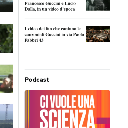
Francesco Guccini e Lucio
“Loco
Dalla, in un video d’epoca
Franc
I video dei fan che cantano le
Il de
canzoni di Guccini in via Paolo
Edoar
Fabbri 43
cappi
Podcast