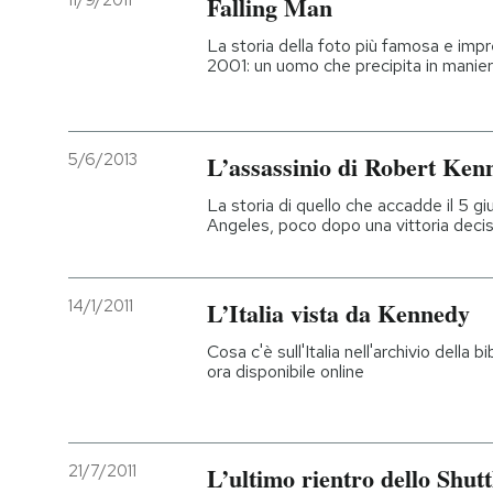
11/9/2011
Falling Man
PODCAST
La storia della foto più famosa e imp
2001: un uomo che precipita in manie
NEWSLETTER
5/6/2013
L’assassinio di Robert Ken
I MIEI PREFERITI
La storia di quello che accadde il 5 gi
Angeles, poco dopo una vittoria decisi
SHOP
14/1/2011
L’Italia vista da Kennedy
CALENDARIO
Cosa c'è sull'Italia nell'archivio della 
ora disponibile online
AREA PERSONALE
Entra
21/7/2011
L’ultimo rientro dello Shutt