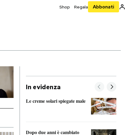
Abbonati
Shop
Regala
In evidenza
Le creme solari spiegate male
FitAc
guerr
Dopo due anni è cambiato
A cos