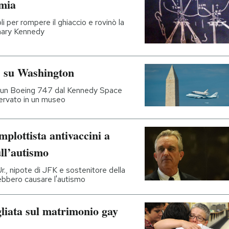
omia
i per rompere il ghiaccio e rovinò la
emary Kennedy
y, su Washington
on un Boeing 747 dal Kennedy Space
ervato in un museo
plottista antivaccini a
ll’autismo
., nipote di JFK e sostenitore della
rebbero causare l'autismo
liata sul matrimonio gay