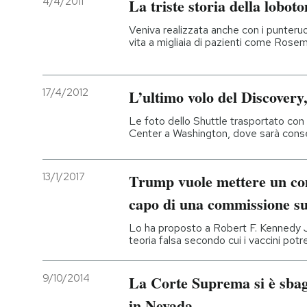
4/4/2011
La triste storia della lobot
Veniva realizzata anche con i punteruol
vita a migliaia di pazienti come Ros
17/4/2012
L’ultimo volo del Discover
Le foto dello Shuttle trasportato c
Center a Washington, dove sarà cons
13/1/2017
Trump vuole mettere un com
capo di una commissione su
Lo ha proposto a Robert F. Kennedy Jr
teoria falsa secondo cui i vaccini pot
9/10/2014
La Corte Suprema si è sbag
in Nevada