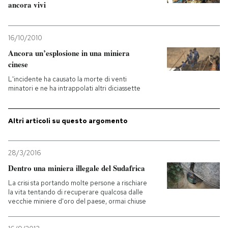
ancora vivi
PODCAST
16/10/2010
Ancora un’esplosione in una miniera
NEWSLETTER
cinese
L'incidente ha causato la morte di venti
I MIEI PREFERITI
minatori e ne ha intrappolati altri diciassette
Altri articoli su questo argomento
SHOP
28/3/2016
CALENDARIO
Dentro una miniera illegale del Sudafrica
La crisi sta portando molte persone a rischiare
AREA PERSONALE
la vita tentando di recuperare qualcosa dalle
vecchie miniere d'oro del paese, ormai chiuse
Entra