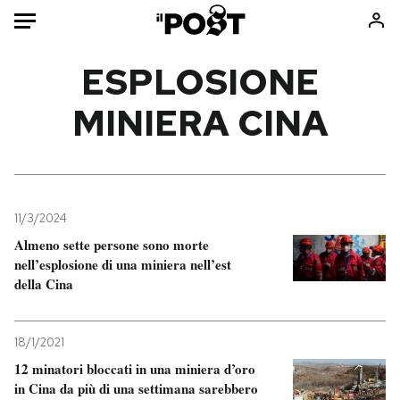
Auto
ESPLOSIONE
MINIERA CINA
HOME
Italia
Moda
Mondo
Libri
Politica
Consumismi
11/3/2024
Tecnologia
Storie/Idee
Almeno sette persone sono morte
Internet
Ok Boomer!
nell’esplosione di una miniera nell’est
Scienza
Media
della Cina
Cultura
Europa
Economia
Altrecose
18/1/2021
Sport
Mondiali calcio 2026
12 minatori bloccati in una miniera d’oro
in Cina da più di una settimana sarebbero