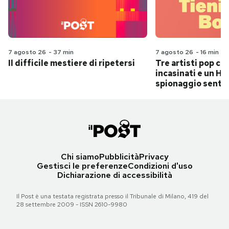
7 agosto 26
-
37 min
7 agosto 26
-
16 min
Il difficile mestiere di ripetersi
Tre artisti pop ch
incasinati e un Hit
spionaggio senti
Chi siamo
Pubblicità
Privacy
Gestisci le preferenze
Condizioni d'uso
Dichiarazione di accessibilità
Il Post è una testata registrata presso il Tribunale di Milano, 419 del
28 settembre 2009 - ISSN 2610-9980