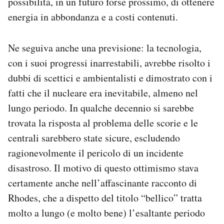
possibilità, in un futuro forse prossimo, di ottenere
Notifiche mobile
energia in abbondanza e a costi contenuti.
Regala il Post
Hai bisogno di aiuto?
Ne seguiva anche una previsione: la tecnologia,
Esci
con i suoi progressi inarrestabili, avrebbe risolto i
dubbi di scettici e ambientalisti e dimostrato con i
fatti che il nucleare era inevitabile, almeno nel
lungo periodo. In qualche decennio si sarebbe
trovata la risposta al problema delle scorie e le
centrali sarebbero state sicure, escludendo
ragionevolmente il pericolo di un incidente
disastroso. Il motivo di questo ottimismo stava
certamente anche nell’affascinante racconto di
Rhodes, che a dispetto del titolo “bellico” tratta
molto a lungo (e molto bene) l’esaltante periodo