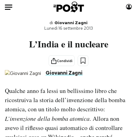
Auto
di
Giovanni Zagni
Lunedì 16 settembre 2013
HOME
L’India e il nucleare
Italia
Moda
Mondo
Libri
Condividi
Politica
Consumismi
Giovanni Zagni
Tecnologia
Storie/Idee
Internet
Ok Boomer!
Qualche anno fa lessi un bellissimo libro che
Scienza
Media
ricostruiva la storia dell’invenzione della bomba
Cultura
Europa
atomica, con un titolo molto descrittivo:
Economia
Altrecose
L’invenzione della bomba atomica
. Allora non
Sport
Mondiali calcio 2026
avevo il riflesso quasi automatico di controllare
qualsiasi cosa su Wikipedia – anche perché