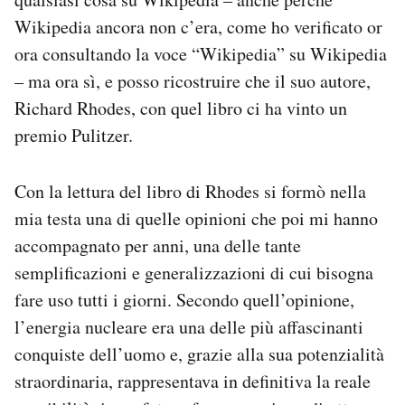
Wikipedia ancora non c’era, come ho verificato or
PODCAST
ora consultando la voce “Wikipedia” su Wikipedia
– ma ora sì, e posso ricostruire che il suo autore,
NEWSLETTER
Richard Rhodes, con quel libro ci ha vinto un
premio Pulitzer.
I MIEI PREFERITI
Con la lettura del libro di Rhodes si formò nella
mia testa una di quelle opinioni che poi mi hanno
SHOP
accompagnato per anni, una delle tante
semplificazioni e generalizzazioni di cui bisogna
CALENDARIO
fare uso tutti i giorni. Secondo quell’opinione,
l’energia nucleare era una delle più affascinanti
AREA PERSONALE
conquiste dell’uomo e, grazie alla sua potenzialità
Area Personale
straordinaria, rappresentava in definitiva la reale
Newsletter