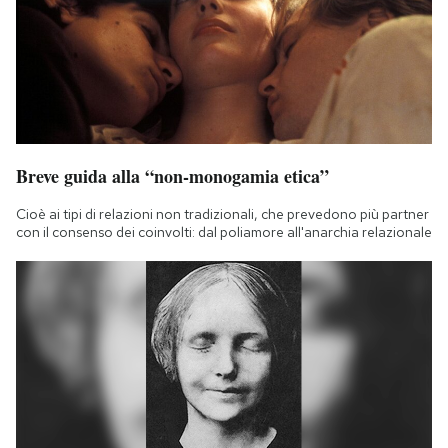
Breve guida alla “non-monogamia etica”
Cioè ai tipi di relazioni non tradizionali, che prevedono più partner
con il consenso dei coinvolti: dal poliamore all'anarchia relazionale