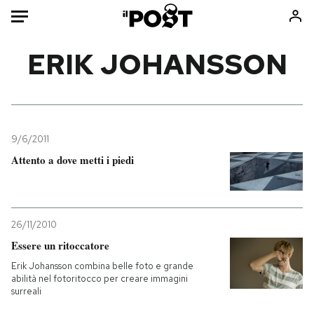
Auto
ERIK JOHANSSON
HOME
Italia
Moda
Mondo
Libri
9/6/2011
Politica
Consumismi
Attento a dove metti i piedi
Tecnologia
Storie/Idee
Internet
Ok Boomer!
Scienza
Media
26/11/2010
Cultura
Europa
Essere un ritoccatore
Economia
Altrecose
Erik Johansson combina belle foto e grande
abilità nel fotoritocco per creare immagini
Sport
Mondiali calcio 2026
surreali