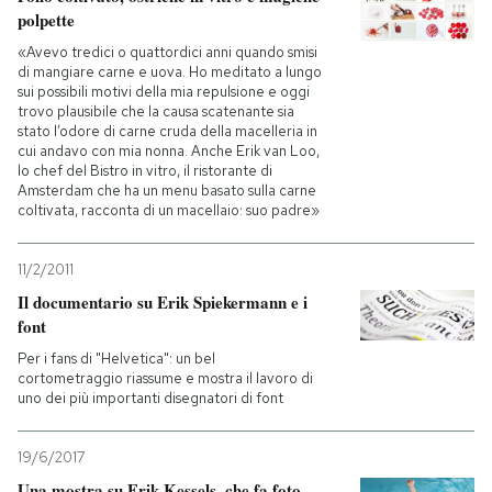
polpette
«Avevo tredici o quattordici anni quando smisi
di mangiare carne e uova. Ho meditato a lungo
sui possibili motivi della mia repulsione e oggi
trovo plausibile che la causa scatenante sia
stato l’odore di carne cruda della macelleria in
cui andavo con mia nonna. Anche Erik van Loo,
lo chef del Bistro in vitro, il ristorante di
Amsterdam che ha un menu basato sulla carne
coltivata, racconta di un macellaio: suo padre»
11/2/2011
Il documentario su Erik Spiekermann e i
font
Per i fans di "Helvetica": un bel
cortometraggio riassume e mostra il lavoro di
uno dei più importanti disegnatori di font
19/6/2017
Una mostra su Erik Kessels, che fa foto