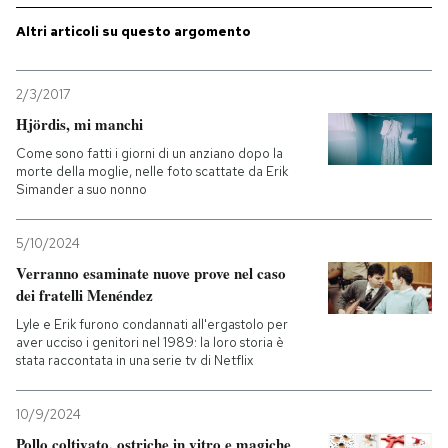
Altri articoli su questo argomento
PODCAST
2/3/2017
NEWSLETTER
Hjördis, mi manchi
Come sono fatti i giorni di un anziano dopo la
I MIEI PREFERITI
morte della moglie, nelle foto scattate da Erik
Simander a suo nonno
SHOP
5/10/2024
Verranno esaminate nuove prove nel caso
dei fratelli Menéndez
CALENDARIO
Lyle e Erik furono condannati all'ergastolo per
aver ucciso i genitori nel 1989: la loro storia è
stata raccontata in una serie tv di Netflix
AREA PERSONALE
Entra
10/9/2024
Pollo coltivato, ostriche in vitro e magiche