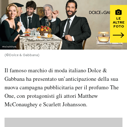
PODCAST
LE
ALTRE
FOTO
NEWSLETTER
I MIEI PREFERITI
(©Dolce & Gabbana)
SHOP
Il famoso marchio di moda italiano Dolce &
Gabbana ha presentato un’anticipazione della sua
nuova campagna pubblicitaria per il profumo The
CALENDARIO
One, con protagonisti gli attori Matthew
McConaughey e Scarlett Johansson.
AREA PERSONALE
Area Personale
Newsletter