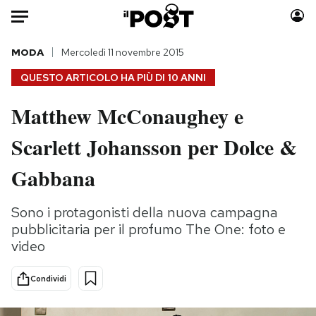
Auto
MODA
Mercoledì 11 novembre 2015
QUESTO ARTICOLO HA PIÙ DI
10 ANNI
HOME
Matthew McConaughey e
Italia
Moda
Scarlett Johansson per Dolce &
Mondo
Libri
Politica
Consumismi
Gabbana
Tecnologia
Storie/Idee
Internet
Ok Boomer!
Sono i protagonisti della nuova campagna
Scienza
Media
pubblicitaria per il profumo The One: foto e
Cultura
Europa
video
Economia
Altrecose
Condividi
Sport
Mondiali calcio 2026