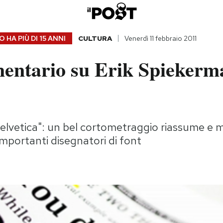
 HA PIÙ DI
15 ANNI
CULTURA
Venerdì 11 febbraio 2011
mentario su Erik Spiekerma
"Helvetica": un bel cortometraggio riassume e m
importanti disegnatori di font