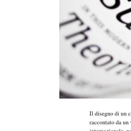
PODCAST
NEWSLETTER
I MIEI PREFERITI
SHOP
CALENDARIO
AREA PERSONALE
Il disegno di un c
Area Personale
raccontato da un
Newsletter
internazionale, n