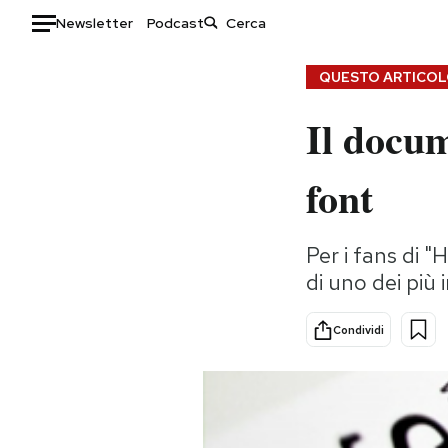
Newsletter
Podcast
Auto
QUESTO ARTICOLO
Il docu
HOME
Italia
Moda
font
Mondo
Libri
Politica
Consumismi
Per i fans di 
Tecnologia
Storie/Idee
di uno dei più 
Internet
Ok Boomer!
Scienza
Media
Condividi
Cultura
Europa
Economia
Altrecose
Sport
Mondiali calcio 2026