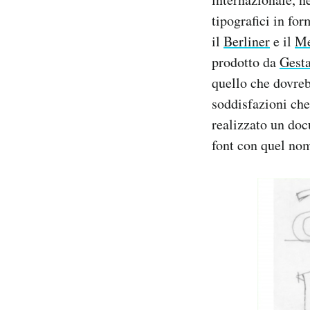
Notifiche mobile
tipografici in for
Regala il Post
il
Berliner
e il
Me
Hai bisogno di aiuto?
prodotto da
Gest
Esci
quello che dovreb
soddisfazioni che
realizzato un doc
font con quel nom