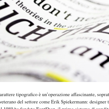
arattere tipografico è un’operazione affascinante, soprat
 veterano del settore come Erik Spiekermann: designer 
el 1989 ha fondato
FontShop
, il primo sistema di vendit