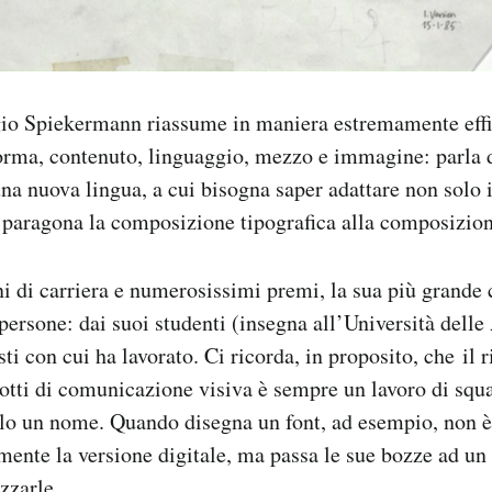
io Spiekermann riassume in maniera estremamente effic
orma, contenuto, linguaggio, mezzo e immagine: parla d
na nuova lingua, a cui bisogna saper adattare non solo 
 paragona la composizione tipografica alla composizio
i di carriera e numerosissimi premi, la sua più grande 
 persone: dai suoi studenti (insegna all’Università delle
isti con cui ha lavorato. Ci ricorda, in proposito, che il 
tti di comunicazione visiva è sempre un lavoro di squ
lo un nome. Quando disegna un font, ad esempio, non è
mente la versione digitale, ma passa le sue bozze ad un 
zzarle.