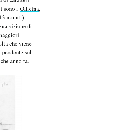
ci sono l’
Officina
,
 13 minuti)
 sua visione di
 maggiori
olta che viene
ndipendente sul
lche anno fa.