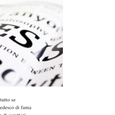
tutto se
tedesco di fama
a di caratteri