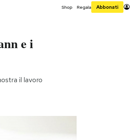
Abbonati
Shop
Regala
nn e i
ostra il lavoro