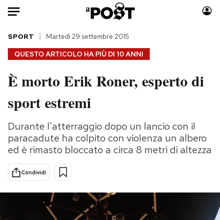
Auto
SPORT
Martedì 29 settembre 2015
QUESTO ARTICOLO HA PIÙ DI
10 ANNI
HOME
È morto Erik Roner, esperto di
Italia
Moda
sport estremi
Mondo
Libri
Politica
Consumismi
Durante l'atterraggio dopo un lancio con il
Tecnologia
Storie/Idee
paracadute ha colpito con violenza un albero
Internet
Ok Boomer!
ed è rimasto bloccato a circa 8 metri di altezza
Scienza
Media
Cultura
Europa
Condividi
Economia
Altrecose
Sport
Mondiali calcio 2026