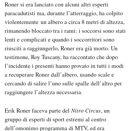
Roner si era lanciato con alcuni altri esperti
Notifiche mobile
paracadutisti ma, durante l’atterraggio, ha colpito
Regala il Post
Hai bisogno di aiuto?
violentemente un albero a circa 8 metri di altezza,
Esci
rimanendo bloccato tra i rami: i soccorsi sono stati
lenti e complicati e quando i soccorritori sono
riusciti a raggiungerlo, Roner era già morto. Un
testimone, Roy Tuscany, ha raccontato che dopo
l’incidente i presenti hanno provato in tutti i modi
a recuperare Roner dall’albero, usando scale e
cercando di salire l’uno sulle spalle dell’altro per
raggiungere l’altezza necessaria.
Erik Roner faceva parte del
Nitro Circus
, un
gruppo di esperti di sport estremi al centro
dell’omonimo programma di MTV, ed era