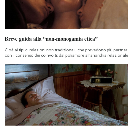
Breve guida alla “non-monogamia etica”
Cioè ai tipi di relazioni non tradizionali, che prevedono più partner
con il consenso dei coinvolti: dal poliamore all'anarchia relazionale