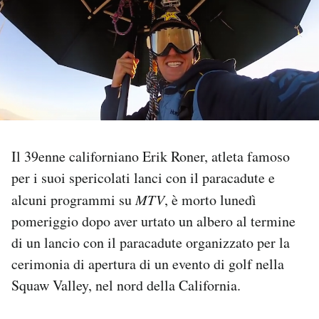
PODCAST
NEWSLETTER
I MIEI PREFERITI
Il 39enne californiano Erik Roner, atleta famoso
SHOP
per i suoi spericolati lanci con il paracadute e
alcuni programmi su
MTV
, è morto lunedì
CALENDARIO
pomeriggio dopo aver urtato un albero al termine
di un lancio con il paracadute organizzato per la
cerimonia di apertura di un evento di golf nella
AREA PERSONALE
Squaw Valley, nel nord della California.
Area Personale
Newsletter