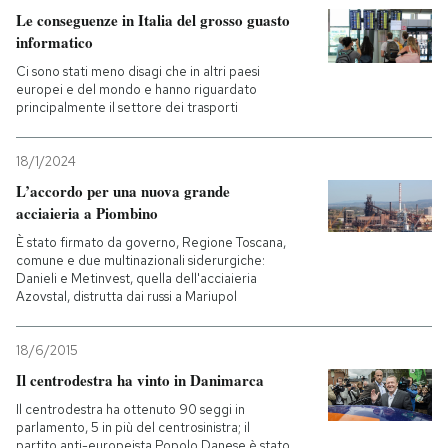
Le conseguenze in Italia del grosso guasto
informatico
Ci sono stati meno disagi che in altri paesi
europei e del mondo e hanno riguardato
principalmente il settore dei trasporti
18/1/2024
L’accordo per una nuova grande
acciaieria a Piombino
È stato firmato da governo, Regione Toscana,
comune e due multinazionali siderurgiche:
Danieli e Metinvest, quella dell'acciaieria
Azovstal, distrutta dai russi a Mariupol
18/6/2015
Il centrodestra ha vinto in Danimarca
Il centrodestra ha ottenuto 90 seggi in
parlamento, 5 in più del centrosinistra; il
partito anti-europeista Popolo Danese è stato