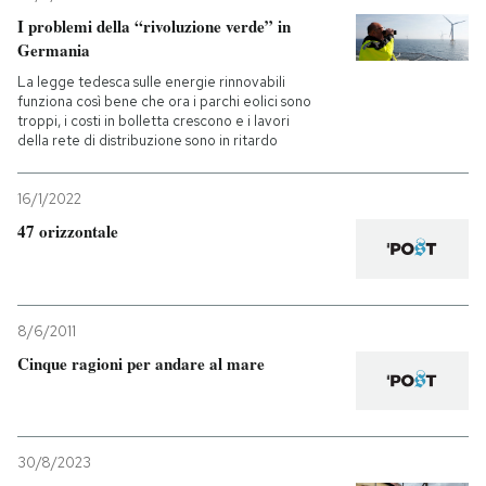
I problemi della “rivoluzione verde” in
PODCAST
Germania
La legge tedesca sulle energie rinnovabili
funziona così bene che ora i parchi eolici sono
NEWSLETTER
troppi, i costi in bolletta crescono e i lavori
della rete di distribuzione sono in ritardo
I MIEI PREFERITI
16/1/2022
47 orizzontale
SHOP
CALENDARIO
8/6/2011
Cinque ragioni per andare al mare
AREA PERSONALE
Entra
30/8/2023