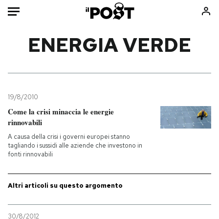
Auto
ENERGIA VERDE
HOME
Italia
Moda
Mondo
Libri
19/8/2010
Politica
Consumismi
Come la crisi minaccia le energie
rinnovabili
Tecnologia
Storie/Idee
A causa della crisi i governi europei stanno
Internet
Ok Boomer!
tagliando i sussidi alle aziende che investono in
Scienza
Media
fonti rinnovabili
Cultura
Europa
Economia
Altrecose
Altri articoli su questo argomento
Sport
Mondiali calcio 2026
30/8/2012