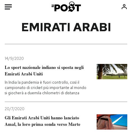
Auto
EMIRATI ARABI
HOME
Italia
Moda
Mondo
Libri
14/9/2020
Politica
Consumismi
Lo sport nazionale indiano si sposta negli
Emirati Arabi Uniti
Tecnologia
Storie/Idee
In India la pandemia è fuori controllo, così il
Internet
Ok Boomer!
campionato di cricket più importante al mondo
Scienza
Media
si giocherà a duemila chilometri di distanza
Cultura
Europa
Economia
Altrecose
20/7/2020
Gli Emirati Arabi Uniti hanno lanciato
Sport
Mondiali calcio 2026
Amal, la loro prima sonda verso Marte