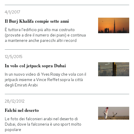
PODCAST
4/1/2017
Il Burj Khalifa compie sette anni
È tuttora l'edificio più alto mai costruito
NEWSLETTER
(provate a dire il numero dei piani) e continua
a mantenere anche parecchi altri record
I MIEI PREFERITI
12/5/2015
In volo col jetpack sopra Dubai
SHOP
In un nuovo video di Yves Rossy che vola con il
jetpack insieme a Vince Reffet sopra la città
degli Emirati Arabi
CALENDARIO
28/12/2012
Falchi nel deserto
AREA PERSONALE
Le foto dei falconieri arabi nel deserto di
Entra
Dubai, dove la falconeria è uno sport molto
popolare