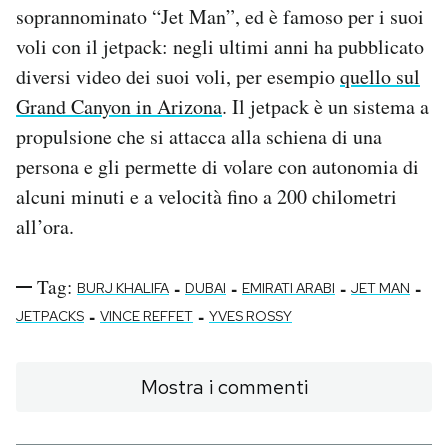
soprannominato “Jet Man”, ed è famoso per i suoi
Notifiche mobile
Regala il Post
voli con il jetpack: negli ultimi anni ha pubblicato
Hai bisogno di aiuto?
diversi video dei suoi voli, per esempio
quello sul
Esci
Grand Canyon in Arizona
. Il jetpack è un sistema a
propulsione che si attacca alla schiena di una
persona e gli permette di volare con autonomia di
alcuni minuti e a velocità fino a 200 chilometri
all’ora.
Tag:
-
-
-
-
BURJ KHALIFA
DUBAI
EMIRATI ARABI
JET MAN
-
-
JETPACKS
VINCE REFFET
YVES ROSSY
Mostra i commenti