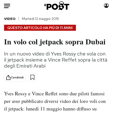
Auto
VIDEO
Martedì 12 maggio 2015
QUESTO ARTICOLO HA PIÙ DI
11 ANNI
HOME
In volo col jetpack sopra Dubai
Italia
Moda
Mondo
Libri
In un nuovo video di Yves Rossy che vola con
Politica
Consumismi
il jetpack insieme a Vince Reffet sopra la città
Tecnologia
Storie/Idee
degli Emirati Arabi
Internet
Ok Boomer!
Condividi
Scienza
Media
Cultura
Europa
Yves Rossy e Vince Reffet sono due piloti famosi
Economia
Altrecose
per aver pubblicato diversi video dei loro voli con
Sport
Mondiali calcio 2026
il jetpack: lunedì 11 maggio hanno diffuso su