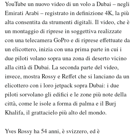
YouTube un nuovo video di un volo a Dubai – negli
Emirati Arabi – registrato in definizione 4K, la più
PODCAST
alta consentita da strumenti digitali. Il video, che è
un montaggio di riprese in soggettiva realizzate
NEWSLETTER
con una telecamera GoPro e di riprese effettuate da
un elicottero, inizia con una prima parte in cui i
I MIEI PREFERITI
due piloti volano sopra una zona di deserto vicino
alla città di Dubai. La seconda parte del video,
SHOP
invece, mostra Rossy e Reffet che si lanciano da un
elicottero con i loro jetpack sopra Dubai: i due
CALENDARIO
piloti sorvolano gli edifici e le zone più note della
città, come le isole a forma di palma e il Burj
AREA PERSONALE
Khalifa, il grattacielo più alto del mondo.
Area Personale
Yves Rossy ha 54 anni, è svizzero, ed è
Newsletter