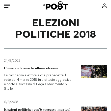
Auto
ELEZIONI
POLITICHE 2018
HOME
Italia
Moda
Mondo
Libri
Politica
Consumismi
24/9/2022
Tecnologia
Storie/Idee
Come andarono le ultime elezioni
Internet
Ok Boomer!
La campagna elettorale che precedette il
Scienza
Media
voto del 4 marzo 2018 fu piuttosto aggressiva
e portò al successo di Lega e Movimento 5
Cultura
Europa
Stelle
Economia
Altrecose
Sport
Mondiali calcio 2026
6/3/2018
Elezioni politiche: cos’è successo martedì