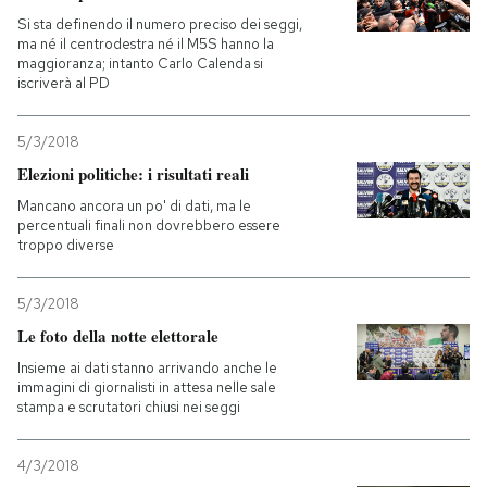
Si sta definendo il numero preciso dei seggi,
PODCAST
ma né il centrodestra né il M5S hanno la
maggioranza; intanto Carlo Calenda si
iscriverà al PD
NEWSLETTER
5/3/2018
Elezioni politiche: i risultati reali
I MIEI PREFERITI
Mancano ancora un po' di dati, ma le
percentuali finali non dovrebbero essere
troppo diverse
SHOP
5/3/2018
CALENDARIO
Le foto della notte elettorale
Insieme ai dati stanno arrivando anche le
immagini di giornalisti in attesa nelle sale
AREA PERSONALE
stampa e scrutatori chiusi nei seggi
Entra
4/3/2018