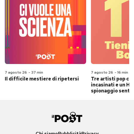
7 agosto 26
-
37 min
7 agosto 26
-
16 min
Il difficile mestiere di ripetersi
Tre artisti pop ch
incasinati e un Hit
spionaggio senti
Chi siamo
Pubblicità
Privacy