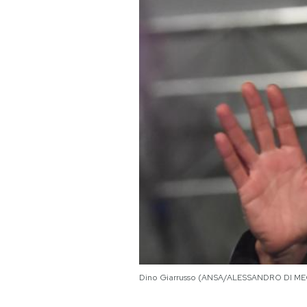
PODCAST
NEWSLETTER
I MIEI PREFERITI
SHOP
CALENDARIO
AREA PERSONALE
Dino Giarrusso (ANSA/ALESSANDRO DI ME
Area Personale
Newsletter