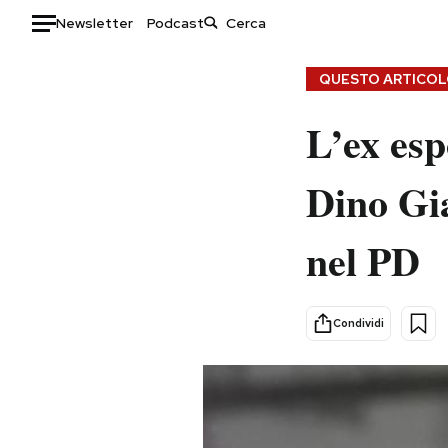
Newsletter
Podcast
Auto
QUESTO ARTICOLO
HOME
L’ex esp
Italia
Moda
Dino Gia
Mondo
Libri
Politica
Consumismi
nel PD
Tecnologia
Storie/Idee
Internet
Ok Boomer!
Scienza
Media
Condividi
Cultura
Europa
Economia
Altrecose
Sport
Mondiali calcio 2026