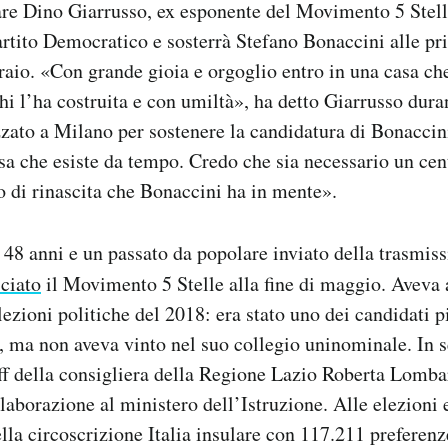
re Dino Giarrusso, ex esponente del Movimento 5 Stell
artito Democratico e sosterrà Stefano Bonaccini alle pr
aio. «Con grande gioia e orgoglio entro in una casa ch
chi l’ha costruita e con umiltà», ha detto Giarrusso dura
zzato a Milano per sostenere la candidatura di Bonaccin
asa che esiste da tempo. Credo che sia necessario un cent
o di rinascita che Bonaccini ha in mente».
 48 anni e un passato da popolare inviato della trasmiss
sciato
il Movimento 5 Stelle alla fine di maggio. Aveva 
ezioni politiche del 2018: era stato uno dei candidati pi
i, ma non aveva vinto nel suo collegio uninominale. In 
aff della consigliera della Regione Lazio Roberta Lomba
llaborazione al ministero dell’Istruzione. Alle elezioni
ella circoscrizione Italia insulare con 117.211 preferenz