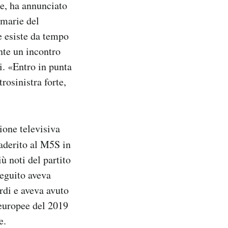
e, ha annunciato
imarie del
e esiste da tempo
nte un incontro
i. «Entro in punta
rosinistra forte,
ione televisiva
aderito al M5S in
ù noti del partito
seguito aveva
rdi e aveva avuto
 europee del 2019
e.