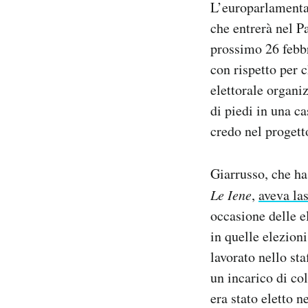
L’europarlamenta
Notifiche mobile
che entrerà nel P
Regala il Post
prossimo 26 febbr
Hai bisogno di aiuto?
Esci
con rispetto per 
elettorale organi
di piedi in una c
credo nel progett
Giarrusso, che ha
Le Iene
,
aveva la
occasione delle el
in quelle elezion
lavorato nello st
un incarico di co
era stato eletto n