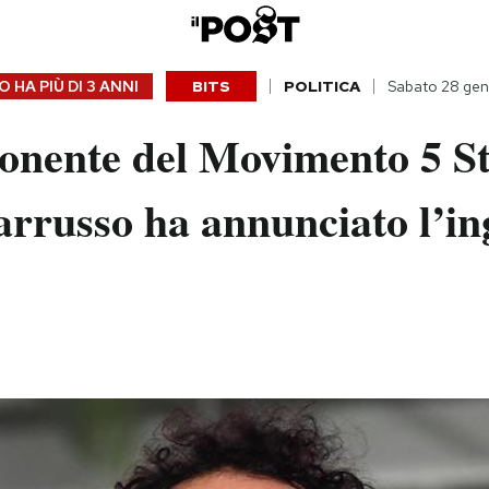
 HA PIÙ DI
3 ANNI
BITS
POLITICA
Sabato 28 gen
onente del Movimento 5 St
rrusso ha annunciato l’in