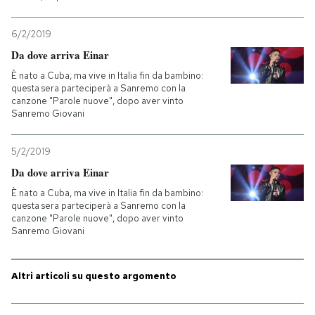
PODCAST
6/2/2019
Da dove arriva Einar
NEWSLETTER
È nato a Cuba, ma vive in Italia fin da bambino:
questa sera parteciperà a Sanremo con la
canzone "Parole nuove", dopo aver vinto
Sanremo Giovani
I MIEI PREFERITI
5/2/2019
SHOP
Da dove arriva Einar
È nato a Cuba, ma vive in Italia fin da bambino:
questa sera parteciperà a Sanremo con la
CALENDARIO
canzone "Parole nuove", dopo aver vinto
Sanremo Giovani
AREA PERSONALE
Altri articoli su questo argomento
Entra