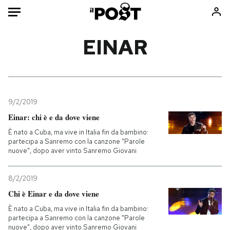
Auto
EINAR
HOME
Italia
Moda
Mondo
Libri
9/2/2019
Politica
Consumismi
Einar: chi è e da dove viene
Tecnologia
Storie/Idee
È nato a Cuba, ma vive in Italia fin da bambino:
partecipa a Sanremo con la canzone "Parole
Internet
Ok Boomer!
nuove", dopo aver vinto Sanremo Giovani
Scienza
Media
Cultura
Europa
8/2/2019
Economia
Altrecose
Chi è Einar e da dove viene
Sport
Mondiali calcio 2026
È nato a Cuba, ma vive in Italia fin da bambino:
partecipa a Sanremo con la canzone "Parole
nuove", dopo aver vinto Sanremo Giovani