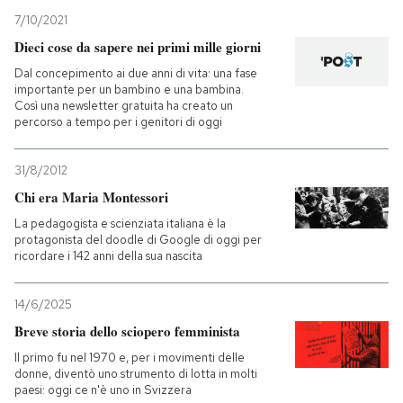
7/10/2021
PODCAST
Dieci cose da sapere nei primi mille giorni
Dal concepimento ai due anni di vita: una fase
importante per un bambino e una bambina.
NEWSLETTER
Così una newsletter gratuita ha creato un
percorso a tempo per i genitori di oggi
I MIEI PREFERITI
31/8/2012
Chi era Maria Montessori
SHOP
La pedagogista e scienziata italiana è la
protagonista del doodle di Google di oggi per
ricordare i 142 anni della sua nascita
CALENDARIO
14/6/2025
Breve storia dello sciopero femminista
AREA PERSONALE
Il primo fu nel 1970 e, per i movimenti delle
Entra
donne, diventò uno strumento di lotta in molti
paesi: oggi ce n'è uno in Svizzera