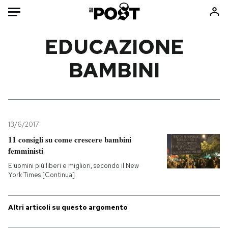
Auto
EDUCAZIONE
BAMBINI
HOME
Italia
Moda
Mondo
Libri
Politica
Consumismi
13/6/2017
Tecnologia
Storie/Idee
11 consigli su come crescere bambini
Internet
Ok Boomer!
femministi
Scienza
Media
E uomini più liberi e migliori, secondo il New
Cultura
Europa
York Times [Continua]
Economia
Altrecose
Sport
Mondiali calcio 2026
Altri articoli su questo argomento