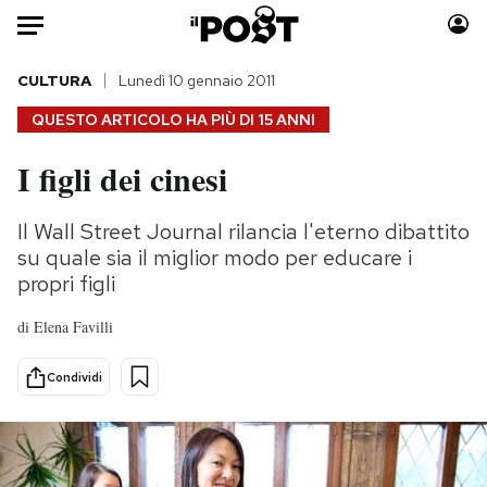
Auto
CULTURA
Lunedì 10 gennaio 2011
QUESTO ARTICOLO HA PIÙ DI
15 ANNI
HOME
I figli dei cinesi
Italia
Moda
Mondo
Libri
Il Wall Street Journal rilancia l'eterno dibattito
Politica
Consumismi
su quale sia il miglior modo per educare i
Tecnologia
Storie/Idee
propri figli
Internet
Ok Boomer!
di
Elena Favilli
Scienza
Media
Cultura
Europa
Condividi
Economia
Altrecose
Sport
Mondiali calcio 2026