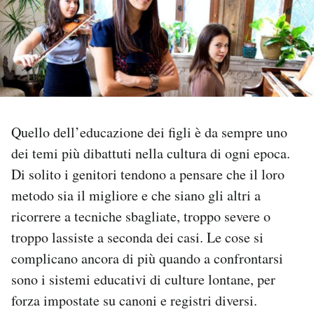
PODCAST
NEWSLETTER
I MIEI PREFERITI
Quello dell’educazione dei figli è da sempre uno
dei temi più dibattuti nella cultura di ogni epoca.
SHOP
Di solito i genitori tendono a pensare che il loro
metodo sia il migliore e che siano gli altri a
CALENDARIO
ricorrere a tecniche sbagliate, troppo severe o
troppo lassiste a seconda dei casi. Le cose si
complicano ancora di più quando a confrontarsi
AREA PERSONALE
sono i sistemi educativi di culture lontane, per
Area Personale
forza impostate su canoni e registri diversi.
Newsletter