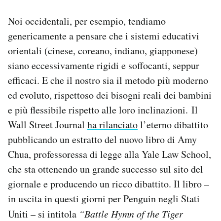
Notifiche mobile
Noi occidentali, per esempio, tendiamo
Regala il Post
Hai bisogno di aiuto?
genericamente a pensare che i sistemi educativi
Esci
orientali (cinese, coreano, indiano, giapponese)
siano eccessivamente rigidi e soffocanti, seppur
efficaci. E che il nostro sia il metodo più moderno
ed evoluto, rispettoso dei bisogni reali dei bambini
e più flessibile rispetto alle loro inclinazioni. Il
Wall Street Journal
ha rilanciato
l’eterno dibattito
pubblicando un estratto del nuovo libro di Amy
Chua, professoressa di legge alla Yale Law School,
che sta ottenendo un grande successo sul sito del
giornale e producendo un ricco dibattito. Il libro –
in uscita in questi giorni per Penguin negli Stati
Uniti – si intitola
“Battle Hymn of the Tiger