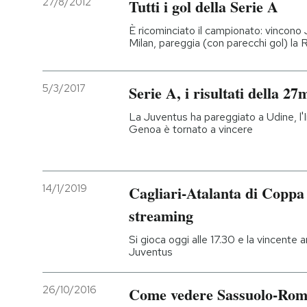
27/8/2012
Tutti i gol della Serie A
PODCAST
È ricominciato il campionato: vincono J
Milan, pareggia (con parecchi gol) la
NEWSLETTER
5/3/2017
Serie A, i risultati della 2
La Juventus ha pareggiato a Udine, l'Int
I MIEI PREFERITI
Genoa è tornato a vincere
SHOP
14/1/2019
Cagliari-Atalanta di Coppa I
CALENDARIO
streaming
Si gioca oggi alle 17.30 e la vincente an
Juventus
AREA PERSONALE
Entra
26/10/2016
Come vedere Sassuolo-Roma