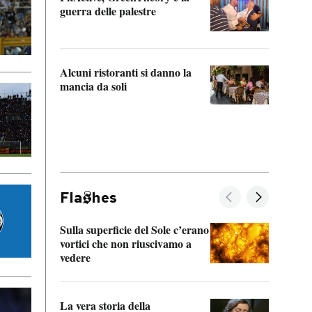
“Odis
guerra delle palestre
Che s
strum
Alcuni ristoranti si danno la
mancia da soli
Fla
hes
Sulla superficie del Sole c’erano
Il fi
vortici che non riuscivamo a
facen
vedere
dentr
La vera storia della
Il vi