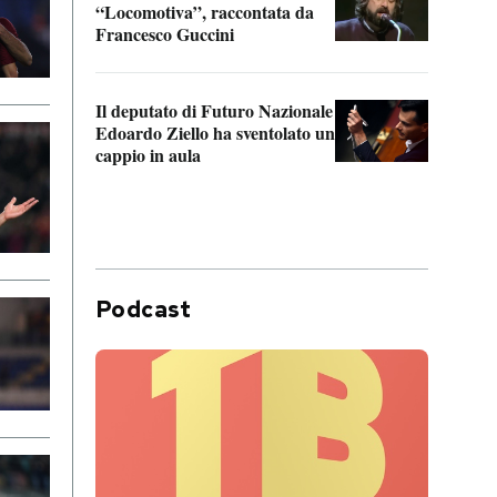
“Locomotiva”, raccontata da
inseg
Francesco Guccini
Khers
Il deputato di Futuro Nazionale
La pl
Edoardo Ziello ha sventolato un
da P
cappio in aula
Podcast