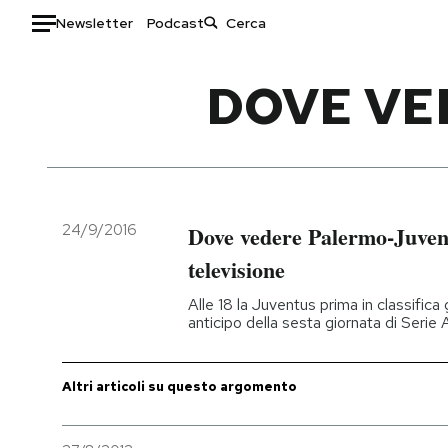
Newsletter
Podcast
Auto
DOVE VE
HOME
Italia
Moda
Mondo
Libri
Politica
Consumismi
24/9/2016
Dove vedere Palermo-Juvent
Tecnologia
Storie/Idee
televisione
Internet
Ok Boomer!
Alle 18 la Juventus prima in classifica
Scienza
Media
anticipo della sesta giornata di Serie 
Cultura
Europa
Economia
Altrecose
Altri articoli su questo argomento
Sport
Mondiali calcio 2026