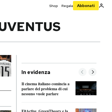
Abbonati
Shop
Regala
JUVENTUS
In evidenza
Il cinema italiano comincia a
A cos
parlare del problema di cui
nessuno vuole parlare
Cosa 
FitActive, GreenTheory e la