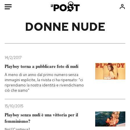
Auto
DONNE NUDE
HOME
Italia
Moda
Mondo
Libri
14/2/2017
Politica
Consumismi
Playboy torna a pubblicare foto di nudi
Tecnologia
Storie/Idee
A meno di un anno dal primo numero senza
immagini esplicite, la rivista ci ha ripensato: "ci
Internet
Ok Boomer!
riprendiamo la nostra identità e rivendichiamo
Scienza
Media
ciò che siamo"
Cultura
Europa
15/10/2015
Economia
Altrecose
Playboy senza nudi è una vittoria per il
Sport
Mondiali calcio 2026
femminismo?
No! [Continua]