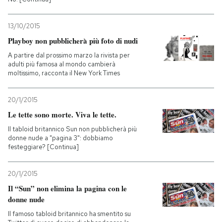
PODCAST
13/10/2015
Playboy non pubblicherà più foto di nudi
NEWSLETTER
A partire dal prossimo marzo la rivista per
adulti più famosa al mondo cambierà
moltissimo, racconta il New York Times
I MIEI PREFERITI
20/1/2015
Le tette sono morte. Viva le tette.
SHOP
Il tabloid britannico Sun non pubblicherà più
donne nude a "pagina 3": dobbiamo
festeggiare? [Continua]
CALENDARIO
20/1/2015
AREA PERSONALE
Il “Sun” non elimina la pagina con le
donne nude
Entra
Il famoso tabloid britannico ha smentito su